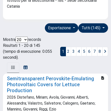
Istituto per la BioEconomia - IBE - Sede Secondaria
Catania
Esportazione
Tutti (145)
Mostra
records
Risultati 1 - 20 di 145
(tempo di esecuzione: 0.055
1
2
3
4
5
6
7
8
secondi).
Semitransparent Perovskite-Emulating
Photovoltaic Covers for Lettuce
Production
2026 Distefano, Miriam; Avola, Giovanni; Alberti,
Alessandra; Valastro, Salvatore; Calogero, Gaetano;
Mannino, Giovanni; Riggi, Ezio