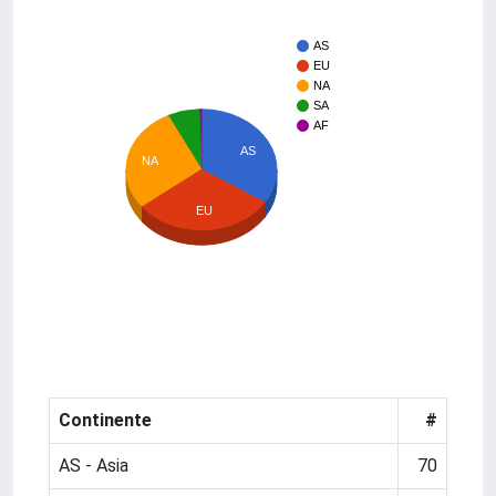
AS
EU
NA
SA
AF
AS
NA
EU
Continente
#
AS - Asia
70