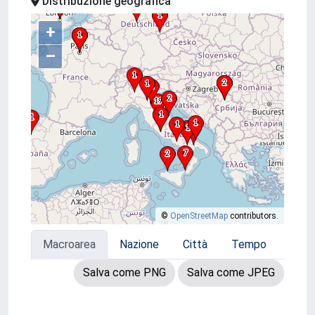
Distribuzione geografica
+
–
©
OpenStreetMap
contributors.
Macroarea
Nazione
Città
Tempo
Salva come PNG
Salva come JPEG