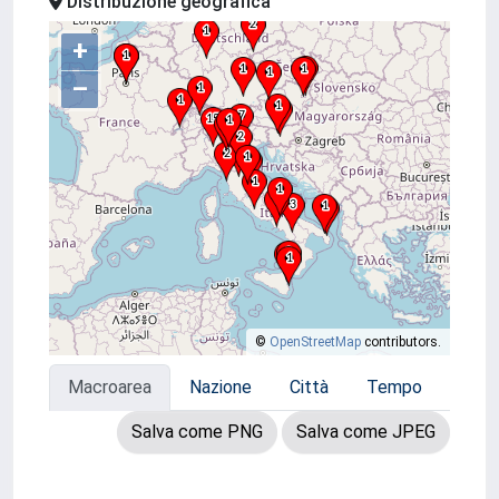
Distribuzione geografica
+
–
©
OpenStreetMap
contributors.
Macroarea
Nazione
Città
Tempo
Salva come PNG
Salva come JPEG