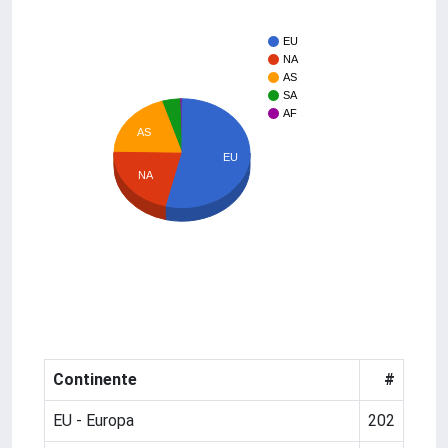
EU
NA
AS
SA
AF
AS
EU
NA
Continente
#
EU - Europa
202