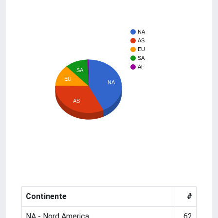
NA
AS
EU
SA
AF
SA
EU
NA
AS
Continente
#
NA - Nord America
62