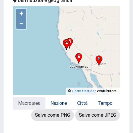
Distribuzione geografica
+
–
©
OpenStreetMap
contributors.
Macroarea
Nazione
Città
Tempo
Salva come PNG
Salva come JPEG