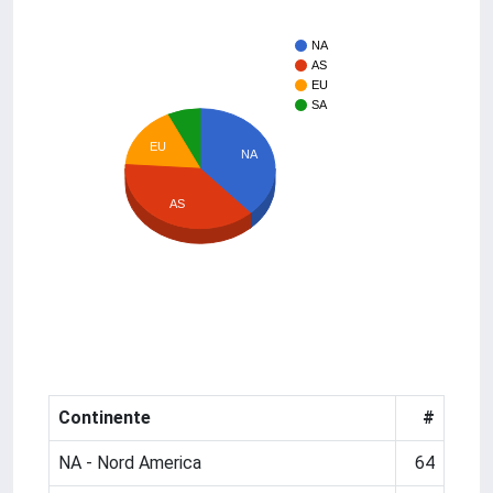
NA
AS
EU
SA
EU
NA
AS
Continente
#
NA - Nord America
64