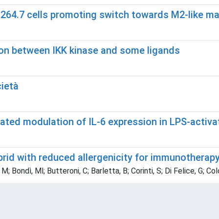
264.7 cells promoting switch towards M2-like 
tion between IKK kinase and some ligands
cietà
iated modulation of IL-6 expression in LPS-activ
brid with reduced allergenicity for immunotherapy 
; Bondì, Ml; Butteroni, C; Barletta, B; Corinti, S; Di Felice, G; C