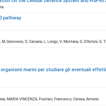
lation On the Cellular Defence System and HSP90 
nna
90 pathway
a, M; Genovese, S; Caruana, L; Longo, V; Montana, G; D'Antoni, S; 
organismi marini per studiare gli eventuali effetti
ania, MARIA VINCENZA; Frustaci, Francesco; Cerasa, Antonio