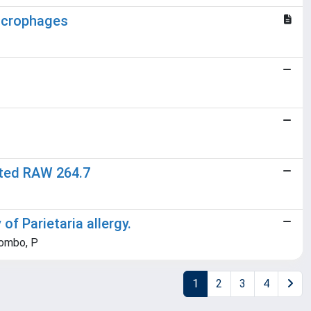
macrophages
ated RAW 264.7
of Parietaria allergy.
olombo, P
1
2
3
4