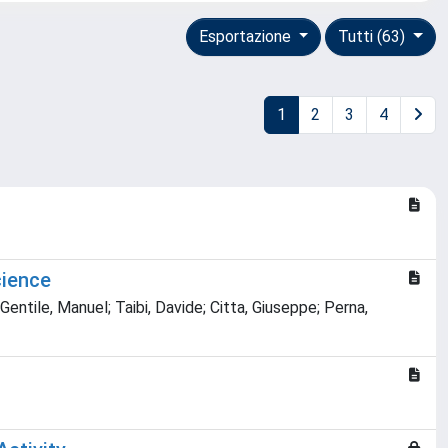
Esportazione
Tutti (63)
1
2
3
4
cience
 Gentile, Manuel; Taibi, Davide; Citta, Giuseppe; Perna,