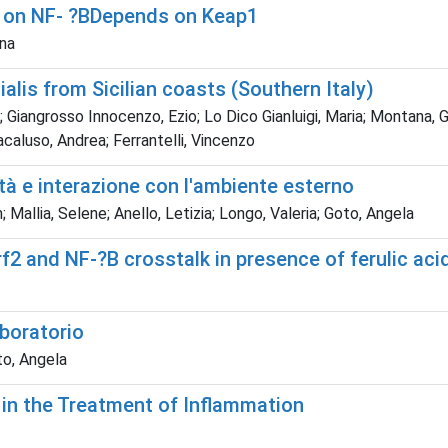
id on NF- ?BDepends on Keap1
na
alis from Sicilian coasts (Southern Italy)
; Giangrosso Innocenzo, Ezio; Lo Dico Gianluigi, Maria; Montana, G
acaluso, Andrea; Ferrantelli, Vincenzo
tà e interazione con l'ambiente esterno
Mallia, Selene; Anello, Letizia; Longo, Valeria; Goto, Angela
rf2 and NF-?B crosstalk in presence of ferulic ac
aboratorio
to, Angela
l in the Treatment of Inflammation