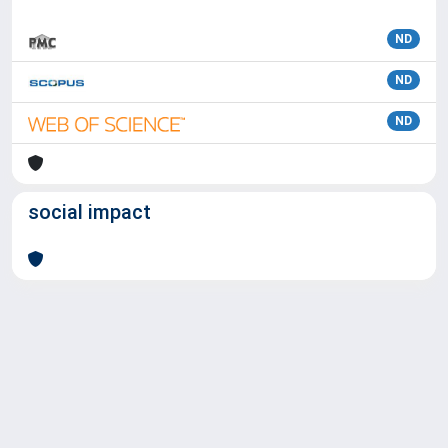
ND
ND
ND
social impact
Powered by
IRIS
-
about IRIS
-