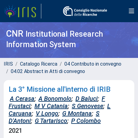
CNR
Institutional Research
Information System
IRIS
Catalogo Ricerca
04 Contributo in convegno
04.02 Abstract in Atti di convegno
La 3° Missione all'interno di IRIB
A Cerasa
;
A Bonomolo
;
D Baluci
;
F
Frustaci
;
M V Catania
;
S Genovese
;
L
Caruana
;
V Longo
;
G Montana
;
S
D'Antoni
;
G Tartarisco
;
P Colombo
2021