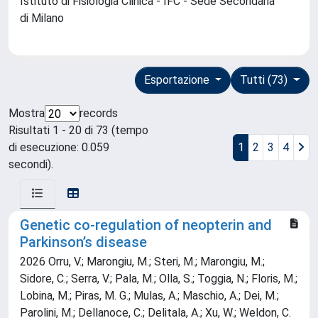
Istituto di Fisiologia Clinica - IFC - Sede Secondaria
di Milano
Esportazione
Tutti (73)
Mostra
records
Risultati 1 - 20 di 73 (tempo
di esecuzione: 0.059
1
2
3
4
secondi).
Genetic co-regulation of neopterin and
Parkinson’s disease
2026 Orru, V.; Marongiu, M.; Steri, M.; Marongiu, M.;
Sidore, C.; Serra, V.; Pala, M.; Olla, S.; Toggia, N.; Floris, M.;
Lobina, M.; Piras, M. G.; Mulas, A.; Maschio, A.; Dei, M.;
Parolini, M.; Dellanoce, C.; Delitala, A.; Xu, W.; Weldon, C.