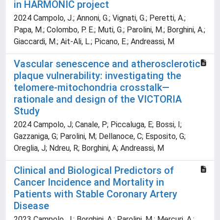
in HARMONIC project
2024 Campolo, J.; Annoni, G.; Vignati, G.; Peretti, A.;
Papa, M.; Colombo, P. E.; Muti, G.; Parolini, M.; Borghini, A.;
Giaccardi, M.; Ait-Ali, L.; Picano, E.; Andreassi, M
Vascular senescence and atherosclerotic
plaque vulnerability: investigating the
telomere-mitochondria crosstalk—
rationale and design of the VICTORIA
Study
2024 Campolo, J; Canale, P; Piccaluga, E; Bossi, I;
Gazzaniga, G; Parolini, M; Dellanoce, C; Esposito, G;
Oreglia, J; Ndreu, R; Borghini, A; Andreassi, M
Clinical and Biological Predictors of
Cancer Incidence and Mortality in
Patients with Stable Coronary Artery
Disease
2023 Campolo, J.; Borghini, A.; Parolini, M.; Mercuri, A.;