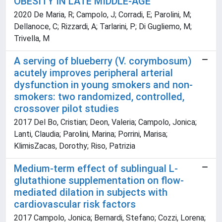
OBESITY IN LATE MIDDLE-AGE
2020 De Maria, R; Campolo, J; Corradi, E; Parolini, M;
Dellanoce, C; Rizzardi, A; Tarlarini, P; Di Gugliemo, M;
Trivella, M
A serving of blueberry (V. corymbosum)
acutely improves peripheral arterial
dysfunction in young smokers and non-
smokers: two randomized, controlled,
crossover pilot studies
2017 Del Bo, Cristian; Deon, Valeria; Campolo, Jonica;
Lanti, Claudia; Parolini, Marina; Porrini, Marisa;
KlimisZacas, Dorothy; Riso, Patrizia
Medium-term effect of sublingual L-
glutathione supplementation on flow-
mediated dilation in subjects with
cardiovascular risk factors
2017 Campolo, Jonica; Bernardi, Stefano; Cozzi, Lorena;