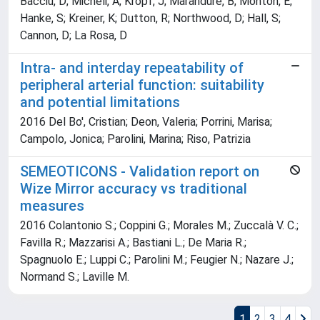
Bacciu, D; Micheli, A; Kropf, J; Marandure, B; Monton, E;
Hanke, S; Kreiner, K; Dutton, R; Northwood, D; Hall, S;
Cannon, D; La Rosa, D
Intra- and interday repeatability of
peripheral arterial function: suitability
and potential limitations
2016 Del Bo', Cristian; Deon, Valeria; Porrini, Marisa;
Campolo, Jonica; Parolini, Marina; Riso, Patrizia
SEMEOTICONS - Validation report on
Wize Mirror accuracy vs traditional
measures
2016 Colantonio S.; Coppini G.; Morales M.; Zuccalà V. C.;
Favilla R.; Mazzarisi A.; Bastiani L.; De Maria R.;
Spagnuolo E.; Luppi C.; Parolini M.; Feugier N.; Nazare J.;
Normand S.; Laville M.
1
2
3
4