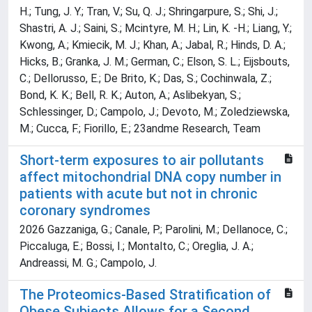
H.; Tung, J. Y.; Tran, V.; Su, Q. J.; Shringarpure, S.; Shi, J.;
Shastri, A. J.; Saini, S.; Mcintyre, M. H.; Lin, K. -H.; Liang, Y.;
Kwong, A.; Kmiecik, M. J.; Khan, A.; Jabal, R.; Hinds, D. A.;
Hicks, B.; Granka, J. M.; German, C.; Elson, S. L.; Eijsbouts,
C.; Dellorusso, E.; De Brito, K.; Das, S.; Cochinwala, Z.;
Bond, K. K.; Bell, R. K.; Auton, A.; Aslibekyan, S.;
Schlessinger, D.; Campolo, J.; Devoto, M.; Zoledziewska,
M.; Cucca, F.; Fiorillo, E.; 23andme Research, Team
Short-term exposures to air pollutants
affect mitochondrial DNA copy number in
patients with acute but not in chronic
coronary syndromes
2026 Gazzaniga, G.; Canale, P.; Parolini, M.; Dellanoce, C.;
Piccaluga, E.; Bossi, I.; Montalto, C.; Oreglia, J. A.;
Andreassi, M. G.; Campolo, J.
The Proteomics-Based Stratification of
Obese Subjects Allows for a Second