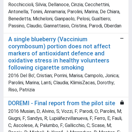
Rocchiccioli, Silvia; Dellanoce, Cinzia; Cecchettini,
Antonella; Tonini, Annamaria; Parolini, Marina; De Chiara,
Benedetta; Micheloni, Gianpaolo; Pelosi, Gualtiero;
Passino, Claudio; Giannattasio, Cristina; Parodi, Oberdan
A single blueberry (Vaccinium
corymbosum) portion does not affect
markers of antioxidant defence and
oxidative stress in healthy volunteers
following cigarette smoking
2016 Del Bo', Cristian; Porrini, Marisa; Campolo, Jonica;
Parolini, Marina; Lanti, Claudia; KlimisZacas, Dorothy;
Riso, Patrizia
DOREMI - Final report from the pilot site
2016 Musian, D; Alvino, S; Vozzi, F; Parodi, O; Parolini, M;
Giugni, F; Sandys, R; Lupiáñezvillanueva, F; Ferro, E; Fauli,
C; Ascolese, A; Palumbo, F; Gallicchio, C; Scase, M;