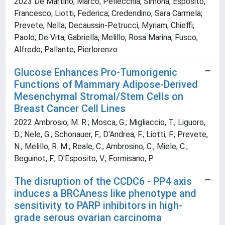
2023 De Martino, Marco; Pellecchia, Simona; Esposito,
Francesco; Liotti, Federica; Credendino, Sara Carmela;
Prevete, Nella; Decaussin-Petrucci, Myriam; Chieffi,
Paolo; De Vita, Gabriella; Melillo, Rosa Marina; Fusco,
Alfredo; Pallante, Pierlorenzo
Glucose Enhances Pro-Tumorigenic
Functions of Mammary Adipose-Derived
Mesenchymal Stromal/Stem Cells on
Breast Cancer Cell Lines
2022 Ambrosio, M. R.; Mosca, G.; Migliaccio, T.; Liguoro,
D.; Nele, G.; Schonauer, F.; D'Andrea, F.; Liotti, F.; Prevete,
N.; Melillo, R. M.; Reale, C.; Ambrosino, C.; Miele, C.;
Beguinot, F.; D'Esposito, V.; Formisano, P.
The disruption of the CCDC6 - PP4 axis
induces a BRCAness like phenotype and
sensitivity to PARP inhibitors in high-
grade serous ovarian carcinoma