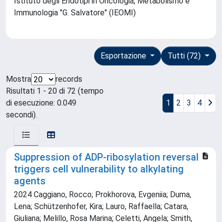
Istituto degli Endotipi in Oncologia, Metabolismo e
Immunologia "G. Salvatore" (IEOMI)
Esportazione
Tutti (72)
Mostra
records
Risultati 1 - 20 di 72 (tempo
di esecuzione: 0.049
1
2
3
4
secondi).
Suppression of ADP-ribosylation reversal
triggers cell vulnerability to alkylating
agents
2024 Caggiano, Rocco; Prokhorova, Evgeniia; Duma,
Lena; Schützenhofer, Kira; Lauro, Raffaella; Catara,
Giuliana; Melillo, Rosa Marina; Celetti, Angela; Smith,