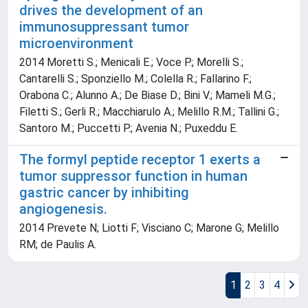
drives the development of an
immunosuppressant tumor
microenvironment
2014 Moretti S.; Menicali E.; Voce P.; Morelli S.;
Cantarelli S.; Sponziello M.; Colella R.; Fallarino F.;
Orabona C.; Alunno A.; De Biase D.; Bini V.; Mameli M.G.;
Filetti S.; Gerli R.; Macchiarulo A.; Melillo R.M.; Tallini G.;
Santoro M.; Puccetti P.; Avenia N.; Puxeddu E.
The formyl peptide receptor 1 exerts a
tumor suppressor function in human
gastric cancer by inhibiting
angiogenesis.
2014 Prevete N; Liotti F; Visciano C; Marone G; Melillo
RM; de Paulis A.
1
2
3
4