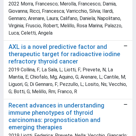
2022 Morra, Francesco; Merolla, Francesco; Damia,
Giovanna; Ricci, Francesca; Varricchio, Silvia; Ilardi,
Gennaro; Arenare, Laura; Califano, Daniela; Napolitano,
Virginia; Fruscio, Robert; Melillo, Rosa Marina; Palazzo,
Luca; Celetti, Angela
AXL is a novel predictive factor and
therapeutic target for radioactive iodine
refractory thyroid cancer
2019 Collina, F; La Sala, L; Liotti, F; Prevete, N; La
Mantia, E; Chiofalo, Mg; Aquino, G; Arenare, L; Cantile, M;
Liguori, G; Di Gennaro, F; Pezzullo, L; Losito, Ns; Vecchio,
G; Botti, G; Melillo, Rm; Franco, R
Recent advances in understanding
immune phenotypes of thyroid
carcinomas: prognostication and
emerging therapies
2019 Liotti, Federica; Prevete, Nella; Vecchio, Giancarlo;