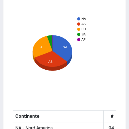
NA
AS
EU
SA
AF
EU
NA
AS
Continente
#
NA - Nord America
94