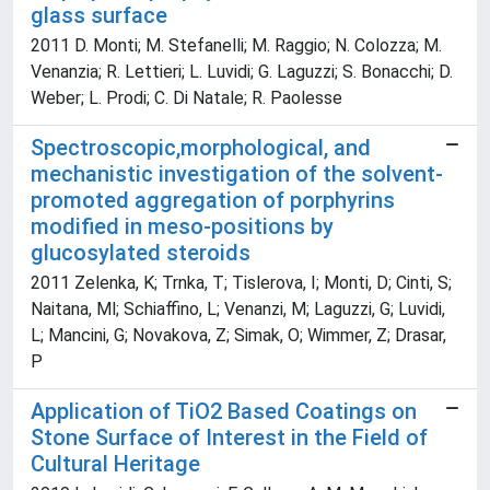
glass surface
2011 D. Monti; M. Stefanelli; M. Raggio; N. Colozza; M.
Venanzia; R. Lettieri; L. Luvidi; G. Laguzzi; S. Bonacchi; D.
Weber; L. Prodi; C. Di Natale; R. Paolesse
Spectroscopic,morphological, and
mechanistic investigation of the solvent-
promoted aggregation of porphyrins
modified in meso-positions by
glucosylated steroids
2011 Zelenka, K; Trnka, T; Tislerova, I; Monti, D; Cinti, S;
Naitana, Ml; Schiaffino, L; Venanzi, M; Laguzzi, G; Luvidi,
L; Mancini, G; Novakova, Z; Simak, O; Wimmer, Z; Drasar,
P
Application of TiO2 Based Coatings on
Stone Surface of Interest in the Field of
Cultural Heritage