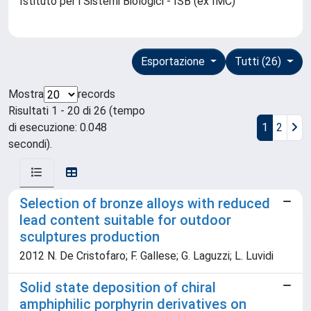
Istituto per i Sistemi Biologici - ISB (ex IMC)
Esportazione
Tutti (26)
Mostra
records
Risultati 1 - 20 di 26 (tempo
di esecuzione: 0.048
1
2
secondi).
Selection of bronze alloys with reduced
lead content suitable for outdoor
sculptures production
2012 N. De Cristofaro; F. Gallese; G. Laguzzi; L. Luvidi
Solid state deposition of chiral
amphiphilic porphyrin derivatives on