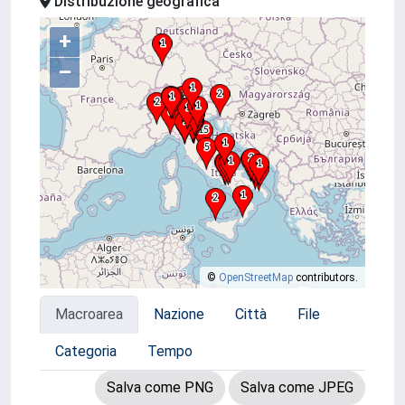
Distribuzione geografica
+
–
©
OpenStreetMap
contributors.
Macroarea
Nazione
Città
File
Categoria
Tempo
Salva come PNG
Salva come JPEG