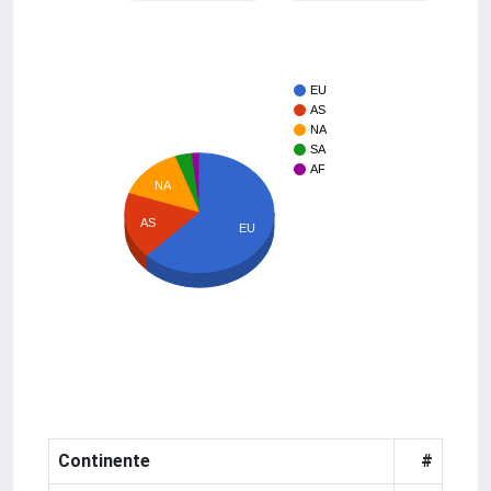
EU
AS
NA
SA
AF
NA
AS
EU
Continente
#