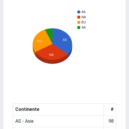
AS
NA
EU
SA
AS
EU
NA
Continente
#
AS - Asia
98