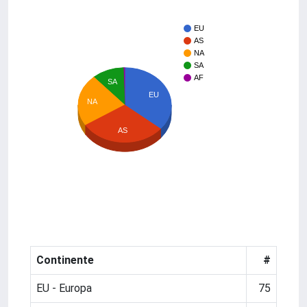
EU
AS
NA
SA
AF
SA
EU
NA
AS
Continente
#
EU - Europa
75