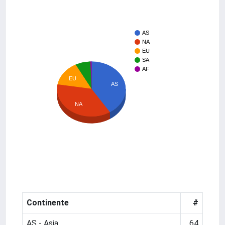
AS
NA
EU
SA
AF
EU
AS
NA
Continente
#
AS - Asia
64