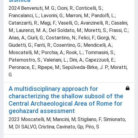
2024 Benvenuti, M. G.; Cioni, R.; Conticelli, S.;
Francalanci, L.; Lavorini, G.; Marroni, M.; Pandolfi, L.;
Catanzariti, R.; Magi, F.; Vaselli, O.; Avanzinelli, R.; Casalini,
M.; Laurenzi, M. A.; Del Soldato, M.; Moretti, S.; Frassi, C.;
Arias, A.; Ciurli, G.; Costantino, N.; Felici, F.; Giorgi, N.;
Giudetti, G.; Fanti, R.; Cosentino, G.; Mendicelli, A.;
Moscatelli, M.; Porchia, A.; Rook, L.; Tommasini, S.;
Paternostro, S.; Valeriani, L.; Dini, A.; Capezzuoli, E.;
Peronace, E.; Ripepe, M.; Sepúlveda-Birke, J. P.; Moratti,
G.
A multidisciplinary approach for
characterizing the shallow subsoil of the
Central Archaeological Area of Rome for
geohazard assessment
2023 Moscatelli, M; Mancini, M; Stigliano, F; Simionato,
M; DI SALVO, Cristina; Cavinato, Gp; Piro, S