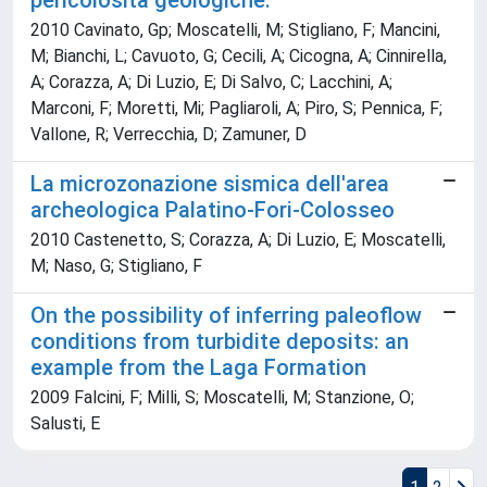
pericolosità geologiche.
2010 Cavinato, Gp; Moscatelli, M; Stigliano, F; Mancini,
M; Bianchi, L; Cavuoto, G; Cecili, A; Cicogna, A; Cinnirella,
A; Corazza, A; Di Luzio, E; Di Salvo, C; Lacchini, A;
Marconi, F; Moretti, Mi; Pagliaroli, A; Piro, S; Pennica, F;
Vallone, R; Verrecchia, D; Zamuner, D
La microzonazione sismica dell'area
archeologica Palatino-Fori-Colosseo
2010 Castenetto, S; Corazza, A; Di Luzio, E; Moscatelli,
M; Naso, G; Stigliano, F
On the possibility of inferring paleoflow
conditions from turbidite deposits: an
example from the Laga Formation
2009 Falcini, F; Milli, S; Moscatelli, M; Stanzione, O;
Salusti, E