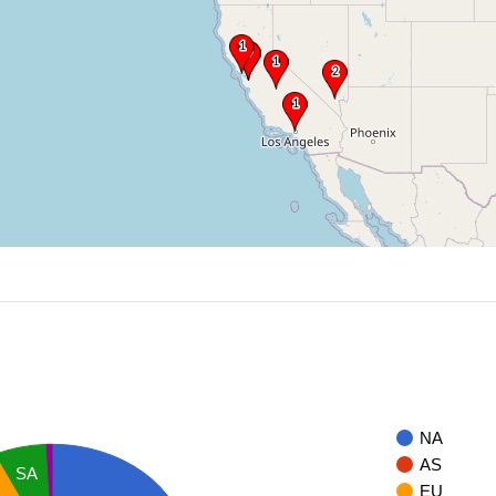
NA
AS
SA
EU