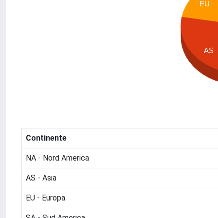
EU
AS
Continente
NA - Nord America
AS - Asia
EU - Europa
SA - Sud America