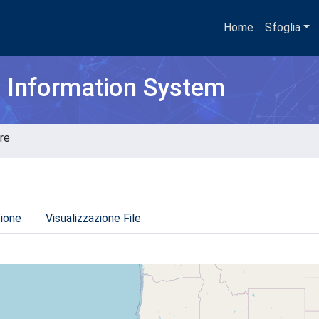
Home
Sfoglia
h Information System
ore
zione
Visualizzazione File