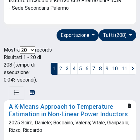
Istituto di Calcolo e Reti ad Alte Prestazioni - ICAR
- Sede Secondaria Palermo
Esportazione
Tutti (208)
Mostra
records
Risultati 1 - 20 di
208 (tempo di
1
2
3
4
5
6
7
8
9
10
11
esecuzione:
0.043 secondi).
A K-Means Approach to Temperature
Estimation in Non-Linear Power Inductors
2025 Scirè, Daniele; Boscaino, Valeria; Vitale, Gianpaolo;
Rizzo, Riccardo