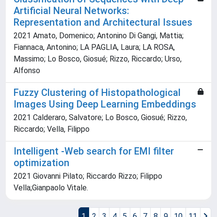
Artificial Neural Networks:
Representation and Architectural Issues
2021 Amato, Domenico; Antonino Di Gangi, Mattia;
Fiannaca, Antonino; LA PAGLIA, Laura; LA ROSA,
Massimo; Lo Bosco, Giosué; Rizzo, Riccardo; Urso,
Alfonso
Fuzzy Clustering of Histopathological
Images Using Deep Learning Embeddings
2021 Calderaro, Salvatore; Lo Bosco, Giosué; Rizzo,
Riccardo; Vella, Filippo
Intelligent -Web search for EMI filter
optimization
2021 Giovanni Pilato; Riccardo Rizzo; Filippo
Vella;Gianpaolo Vitale.
1
2
3
4
5
6
7
8
9
10
11