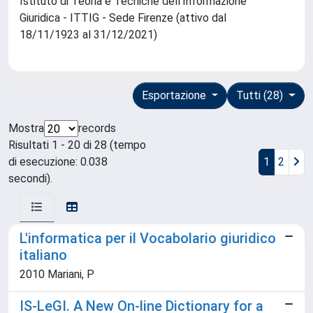
Istituto di Teoria e Tecniche dell'Informazione
Giuridica - ITTIG - Sede Firenze (attivo dal
18/11/1923 al 31/12/2021)
Esportazione
Tutti (28)
Mostra
records
Risultati 1 - 20 di 28 (tempo
di esecuzione: 0.038
1
2
secondi).
L'informatica per il Vocabolario giuridico
italiano
2010 Mariani, P
IS-LeGI. A New On-line Dictionary for a