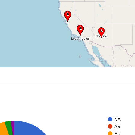
NA
AS
EU