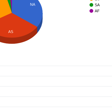
NA
SA
AF
AS