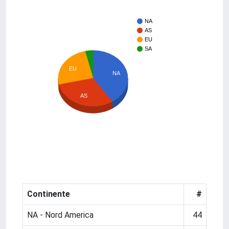
NA
AS
EU
SA
EU
NA
AS
Continente
#
NA - Nord America
44