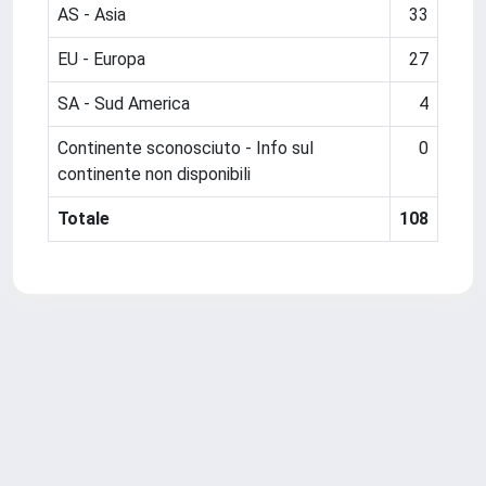
AS - Asia
33
EU - Europa
27
SA - Sud America
4
Continente sconosciuto - Info sul
0
continente non disponibili
Totale
108
Powered by
IRIS
-
about IRIS
-
Utilizzo dei cookie