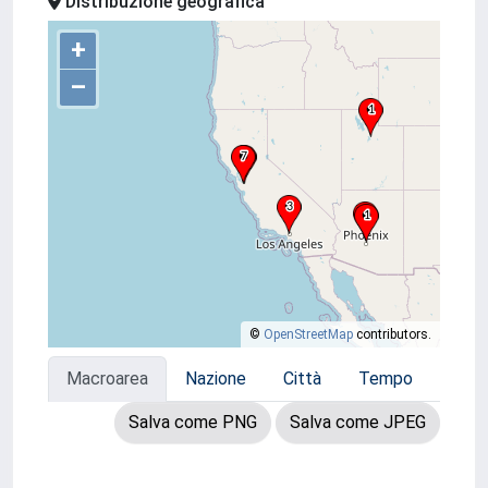
Distribuzione geografica
+
–
©
OpenStreetMap
contributors.
Macroarea
Nazione
Città
Tempo
Salva come PNG
Salva come JPEG