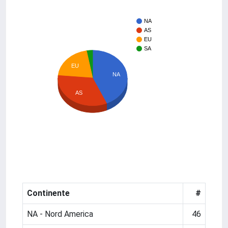
NA
AS
EU
SA
EU
NA
AS
Continente
#
NA - Nord America
46