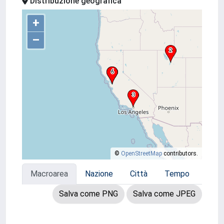
Distribuzione geografica
+
–
©
OpenStreetMap
contributors.
Macroarea
Nazione
Città
Tempo
Salva come PNG
Salva come JPEG