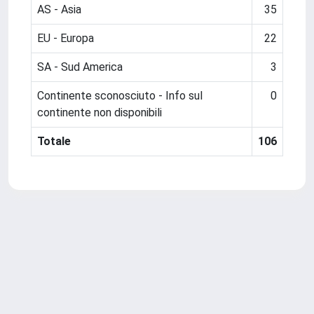
AS - Asia
35
EU - Europa
22
SA - Sud America
3
Continente sconosciuto - Info sul
0
continente non disponibili
Totale
106
Powered by
IRIS
-
about IRIS
-
Utilizzo dei cookie