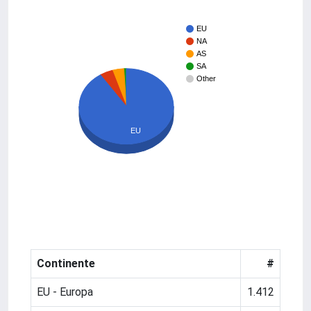
EU
NA
AS
SA
Other
EU
Continente
#
EU - Europa
1.412