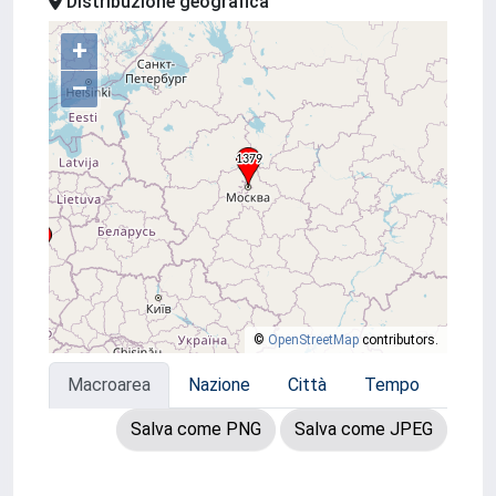
Distribuzione geografica
+
–
©
OpenStreetMap
contributors.
Macroarea
Nazione
Città
Tempo
Salva come PNG
Salva come JPEG