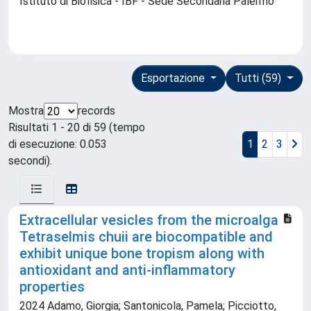
Istituto di Biofisica - IBF - Sede Secondaria Palermo
Esportazione
Tutti (59)
Mostra
records
Risultati 1 - 20 di 59 (tempo
di esecuzione: 0.053
1
2
3
secondi).
Extracellular vesicles from the microalga
Tetraselmis chuii are biocompatible and
exhibit unique bone tropism along with
antioxidant and anti-inflammatory
properties
2024 Adamo, Giorgia; Santonicola, Pamela; Picciotto,