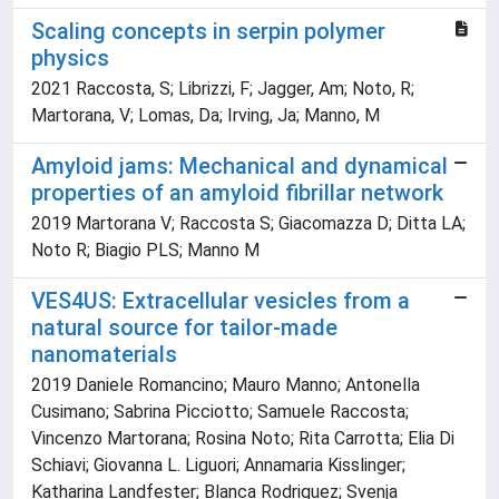
Scaling concepts in serpin polymer
physics
2021 Raccosta, S; Librizzi, F; Jagger, Am; Noto, R;
Martorana, V; Lomas, Da; Irving, Ja; Manno, M
Amyloid jams: Mechanical and dynamical
properties of an amyloid fibrillar network
2019 Martorana V; Raccosta S; Giacomazza D; Ditta LA;
Noto R; Biagio PLS; Manno M
VES4US: Extracellular vesicles from a
natural source for tailor-made
nanomaterials
2019 Daniele Romancino; Mauro Manno; Antonella
Cusimano; Sabrina Picciotto; Samuele Raccosta;
Vincenzo Martorana; Rosina Noto; Rita Carrotta; Elia Di
Schiavi; Giovanna L. Liguori; Annamaria Kisslinger;
Katharina Landfester; Blanca Rodriguez; Svenja