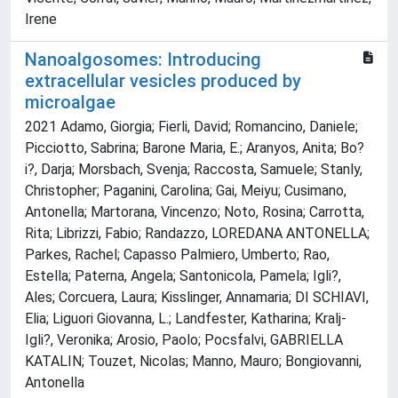
Irene
Nanoalgosomes: Introducing
extracellular vesicles produced by
microalgae
2021 Adamo, Giorgia; Fierli, David; Romancino, Daniele;
Picciotto, Sabrina; Barone Maria, E.; Aranyos, Anita; Bo?
i?, Darja; Morsbach, Svenja; Raccosta, Samuele; Stanly,
Christopher; Paganini, Carolina; Gai, Meiyu; Cusimano,
Antonella; Martorana, Vincenzo; Noto, Rosina; Carrotta,
Rita; Librizzi, Fabio; Randazzo, LOREDANA ANTONELLA;
Parkes, Rachel; Capasso Palmiero, Umberto; Rao,
Estella; Paterna, Angela; Santonicola, Pamela; Igli?,
Ales; Corcuera, Laura; Kisslinger, Annamaria; DI SCHIAVI,
Elia; Liguori Giovanna, L.; Landfester, Katharina; Kralj-
Igli?, Veronika; Arosio, Paolo; Pocsfalvi, GABRIELLA
KATALIN; Touzet, Nicolas; Manno, Mauro; Bongiovanni,
Antonella