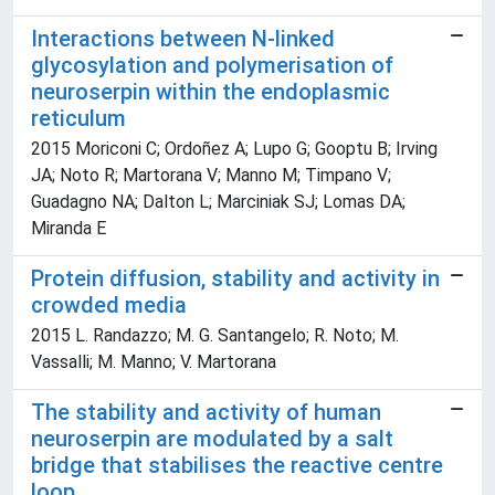
Interactions between N-linked
glycosylation and polymerisation of
neuroserpin within the endoplasmic
reticulum
2015 Moriconi C; Ordoñez A; Lupo G; Gooptu B; Irving
JA; Noto R; Martorana V; Manno M; Timpano V;
Guadagno NA; Dalton L; Marciniak SJ; Lomas DA;
Miranda E
Protein diffusion, stability and activity in
crowded media
2015 L. Randazzo; M. G. Santangelo; R. Noto; M.
Vassalli; M. Manno; V. Martorana
The stability and activity of human
neuroserpin are modulated by a salt
bridge that stabilises the reactive centre
loop