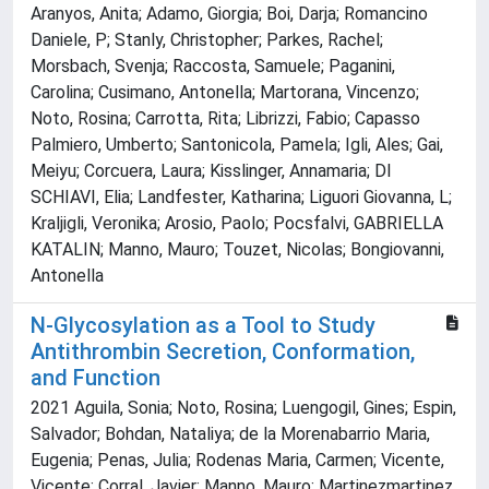
Aranyos, Anita; Adamo, Giorgia; Boi, Darja; Romancino
Daniele, P; Stanly, Christopher; Parkes, Rachel;
Morsbach, Svenja; Raccosta, Samuele; Paganini,
Carolina; Cusimano, Antonella; Martorana, Vincenzo;
Noto, Rosina; Carrotta, Rita; Librizzi, Fabio; Capasso
Palmiero, Umberto; Santonicola, Pamela; Igli, Ales; Gai,
Meiyu; Corcuera, Laura; Kisslinger, Annamaria; DI
SCHIAVI, Elia; Landfester, Katharina; Liguori Giovanna, L;
Kraljigli, Veronika; Arosio, Paolo; Pocsfalvi, GABRIELLA
KATALIN; Manno, Mauro; Touzet, Nicolas; Bongiovanni,
Antonella
N-Glycosylation as a Tool to Study
Antithrombin Secretion, Conformation,
and Function
2021 Aguila, Sonia; Noto, Rosina; Luengogil, Gines; Espin,
Salvador; Bohdan, Nataliya; de la Morenabarrio Maria,
Eugenia; Penas, Julia; Rodenas Maria, Carmen; Vicente,
Vicente; Corral, Javier; Manno, Mauro; Martinezmartinez,