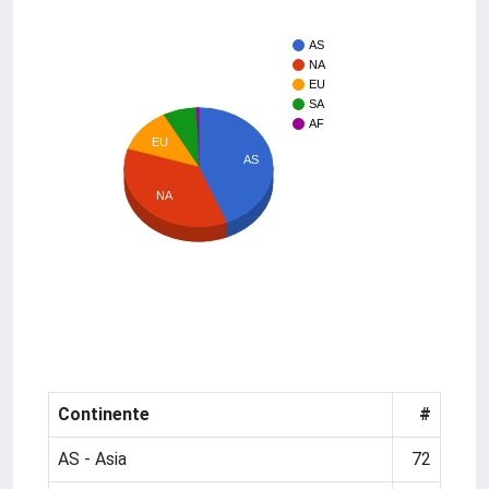
AS
NA
EU
SA
AF
EU
AS
NA
Continente
#
AS - Asia
72