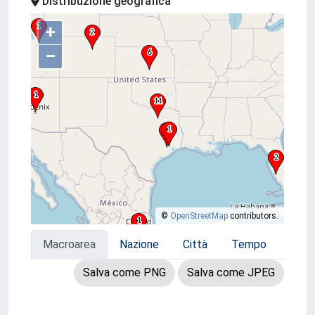
Distribuzione geografica
+
–
©
OpenStreetMap
contributors.
Macroarea
Nazione
Città
Tempo
Salva come PNG
Salva come JPEG