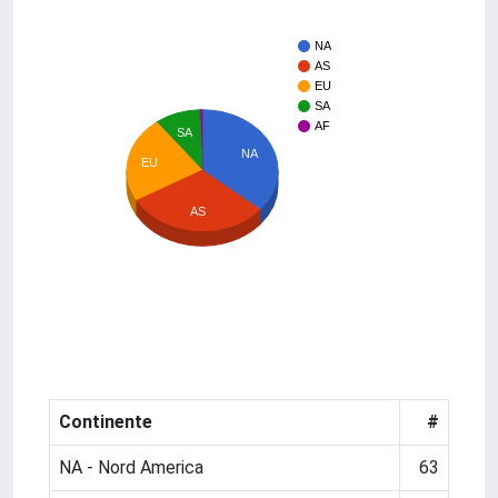
NA
AS
EU
SA
AF
SA
NA
EU
AS
Continente
#
NA - Nord America
63