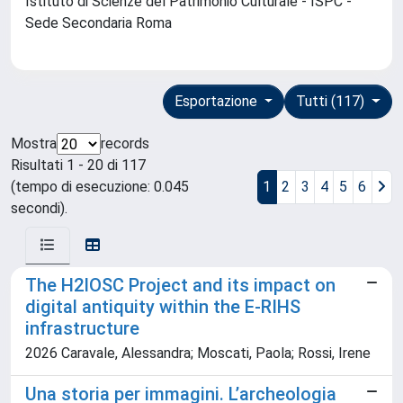
Istituto di Scienze del Patrimonio Culturale - ISPC -
Sede Secondaria Roma
Esportazione
Tutti (117)
Mostra
records
Risultati 1 - 20 di 117
(tempo di esecuzione: 0.045
1
2
3
4
5
6
secondi).
The H2IOSC Project and its impact on
digital antiquity within the E-RIHS
infrastructure
2026 Caravale, Alessandra; Moscati, Paola; Rossi, Irene
Una storia per immagini. L’archeologia