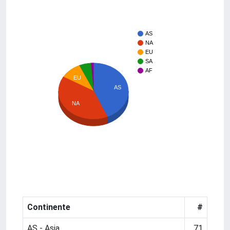
AS
NA
EU
SA
AF
EU
AS
NA
Continente
#
AS - Asia
71