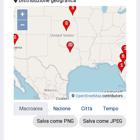
Distribuzione geografica
+
–
©
OpenStreetMap
contributors.
Macroarea
Nazione
Città
Tempo
Salva come PNG
Salva come JPEG