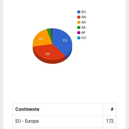
EU
NA
AS
SA
AF
OC
AS
EU
NA
Continente
#
EU - Europa
172