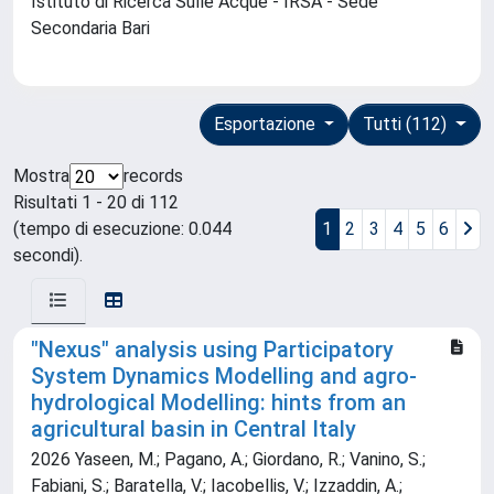
Istituto di Ricerca Sulle Acque - IRSA - Sede
Secondaria Bari
Esportazione
Tutti (112)
Mostra
records
Risultati 1 - 20 di 112
(tempo di esecuzione: 0.044
1
2
3
4
5
6
secondi).
"Nexus" analysis using Participatory
System Dynamics Modelling and agro-
hydrological Modelling: hints from an
agricultural basin in Central Italy
2026 Yaseen, M.; Pagano, A.; Giordano, R.; Vanino, S.;
Fabiani, S.; Baratella, V.; Iacobellis, V.; Izzaddin, A.;