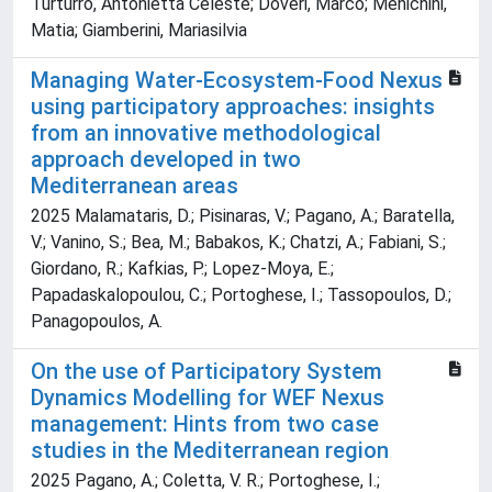
Turturro, Antonietta Celeste; Doveri, Marco; Menichini,
Matia; Giamberini, Mariasilvia
Managing Water-Ecosystem-Food Nexus
using participatory approaches: insights
from an innovative methodological
approach developed in two
Mediterranean areas
2025 Malamataris, D.; Pisinaras, V.; Pagano, A.; Baratella,
V.; Vanino, S.; Bea, M.; Babakos, K.; Chatzi, A.; Fabiani, S.;
Giordano, R.; Kafkias, P.; Lopez-Moya, E.;
Papadaskalopoulou, C.; Portoghese, I.; Tassopoulos, D.;
Panagopoulos, A.
On the use of Participatory System
Dynamics Modelling for WEF Nexus
management: Hints from two case
studies in the Mediterranean region
2025 Pagano, A.; Coletta, V. R.; Portoghese, I.;