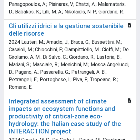
Panagopoulos, A.; Pisinaras, V.; Chatzi, A.; Malamataris,
D.; Babakos, K.; Lilli, M. A.; Nikolaidis, N. P.; Giordano, R.
Gli utilizzi idrici e la gestione sostenibile
delle risorse
2024 Lauteri, M.; Amadio, J.; Braca, G.; Bussettini, M.;
Casaioli, M.; Chiocchini, F.; Ciampittiello, M.; Ciolfi, M.; De
Girolamo, A. M.; Di Salvo, C.; Giordano, R.; Lastoria, B.;
Mariani, S.; Masciale, R.; Menichini, M.; Mosca Angelucci,
D.; Pagano, A.; Passarella, G.; Petrangeli, A. B.;
Petrangeli, E.; Portoghese, I.; Piva, F.; Tropeano, R.;
Romano, E.
Integrated assessment of climate
impacts on ecosystem functions and
productivity of critical-zone eco-
hydrology: the Italian case study of the
INTERACTION project
2024 Caputo, M. C.; De Carlo, L.; Doveri, M.; Giamberini,