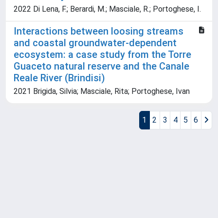
2022 Di Lena, F.; Berardi, M.; Masciale, R.; Portoghese, I.
Interactions between loosing streams
and coastal groundwater-dependent
ecosystem: a case study from the Torre
Guaceto natural reserve and the Canale
Reale River (Brindisi)
2021 Brigida, Silvia; Masciale, Rita; Portoghese, Ivan
1
2
3
4
5
6
Powered by
IRIS
-
about IRIS
-
Utilizzo dei cookie
Copyright © 2026