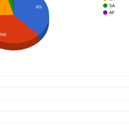
SA
AS
AF
NA