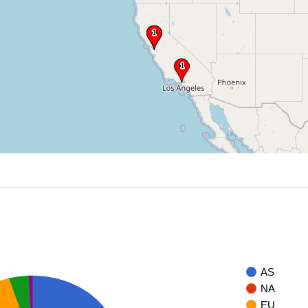
AS
NA
EU