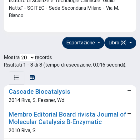
Istituto di Scienze e Tecnologie Chimiche "Giulio
Natta" - SCITEC - Sede Secondaria Milano - Via M.
Bianco
Esportazione
Libro (8)
Mostra
records
Risultati 1 - 8 di 8 (tempo di esecuzione: 0.016 secondi).
Cascade Biocatalysis
2014 Riva, S; Fessner, Wd
Membro Editorial Board rivista Journal of
Molecular Catalysis B-Enzymatic
2010 Riva, S