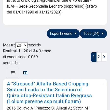
Istituto di Biologia Agro-ambientale e Forestale -
IBAF - Sede Secondaria Legnaro (soppresso) (attivo
dal 01/01/1990 al 31/12/2023)
Esportazione
Tutti (34)
Mostra
records
Risultati 1 - 20 di 34 (tempo
di esecuzione: 0.039
1
2
secondi).
A "Stressed" Alfalfa-Based Cropping
System Leads to the Selection of
Quizalofop-Resistant Italian Ryegrass
(Lolium perenne ssp multiflorum)
2016 Collavo A.; Panozzo S.; Allegri A.; Sattin M.;