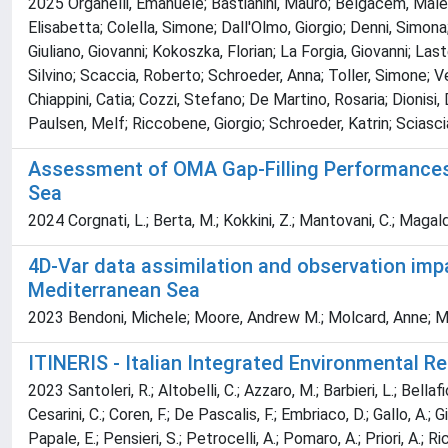
2025 Organelli, Emanuele; Bastianini, Mauro; Belgacem, Malek;
Elisabetta; Colella, Simone; Dall'Olmo, Giorgio; Denni, Simona;
Giuliano, Giovanni; Kokoszka, Florian; La Forgia, Giovanni; L
Silvino; Scaccia, Roberto; Schroeder, Anna; Toller, Simone; Ve
Chiappini, Catia; Cozzi, Stefano; De Martino, Rosaria; Dionisi
Paulsen, Melf; Riccobene, Giorgio; Schroeder, Katrin; Sciascia
Assessment of OMA Gap-Filling Performances fo
Sea
2024 Corgnati, L.; Berta, M.; Kokkini, Z.; Mantovani, C.; Magaldi
4D-Var data assimilation and observation imp
Mediterranean Sea
2023 Bendoni, Michele; Moore, Andrew M.; Molcard, Anne; Magal
ITINERIS - Italian Integrated Environmental 
2023 Santoleri, R.; Altobelli, C.; Azzaro, M.; Barbieri, L.; Bellaf
Cesarini, C.; Coren, F.; De Pascalis, F.; Embriaco, D.; Gallo, A.; Gi
Papale, E.; Pensieri, S.; Petrocelli, A.; Pomaro, A.; Priori, A.;