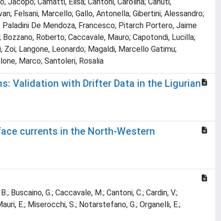
 Jacopo; Camatti, Elisa; Cantoni, Carolina; Canuti,
an; Felsani, Marcello; Gallo, Antonella; Gibertini, Alessandro;
nna; Paladini De Mendoza, Francesco; Pitarch Portero, Jaime
no; Bozzano, Roberto; Caccavale, Mauro; Capotondi, Lucilla;
ini, Zoi; Langone, Leonardo; Magaldi, Marcello Gatimu;
alone, Marco; Santoleri, Rosalia
Validation with Drifter Data in the Ligurian
face currents in the North-Western
 B.; Buscaino, G.; Caccavale, M.; Cantoni, C.; Cardin, V.;
; Mauri, E.; Miserocchi, S.; Notarstefano, G.; Organelli, E.;