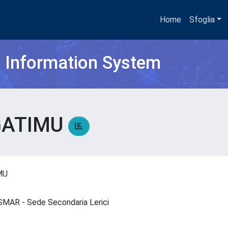
Home
Sfoglia
h Information System
GATIMU
IMU
 ISMAR - Sede Secondaria Lerici