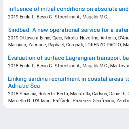
Influence of initial conditions on absolute an
2019 Enrile F.; Besio G.; Stocchino A.; Magaldi M.G.
Sindbad: A new operational service for a safer
2019 Ottaviani, Ennio; Gjeci, Nikolla; Novellino, Antonio; D'A
Massimo; Zaccone, Raphael; Corgnati, LORENZO PAOLO; Man
Evaluation of surface Lagrangian transport barr
2018 Enrile F.; Besio G.; Stocchino A.; Magaldi M.G.; Mantovani 
Linking sardine recruitment in coastal areas t
Adriatic Sea
2018 Sciascia, Roberta; Berta, Maristella; Carlson, Daniel F.; 
Marcello G.; D'Adamo, Raffaele; Pazienza, Gianfranco; Zambia