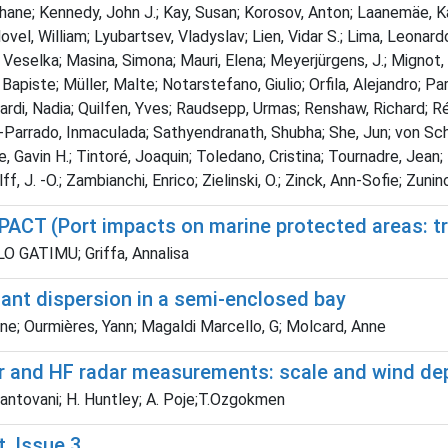
ane; Kennedy, John J.; Kay, Susan; Korosov, Anton; Laanemäe, Kaa
vel, William; Lyubartsev, Vladyslav; Lien, Vidar S.; Lima, Leonard
, Veselka; Masina, Simona; Mauri, Elena; Meyerjürgens, J.; Mignot
apiste; Müller, Malte; Notarstefano, Giulio; Orfila, Alejandro; P
Pinardi, Nadia; Quilfen, Yves; Raudsepp, Urmas; Renshaw, Richard;
uiz-Parrado, Inmaculada; Sathyendranath, Shubha; She, Jun; von Sch
, Gavin H.; Tintoré, Joaquin; Toledano, Cristina; Tournadre, Jean;
 J. -O.; Zambianchi, Enrico; Zielinski, O.; Zinck, Ann-Sofie; Zunin
PACT (Port impacts on marine protected areas: tr
LO GATIMU; Griffa, Annalisa
nant dispersion in a semi-enclosed bay
ne; Ourmières, Yann; Magaldi Marcello, G; Molcard, Anne
er and HF radar measurements: scale and wind de
 Mantovani; H. Huntley; A. Poje;T.Ozgokmen
, Issue 3