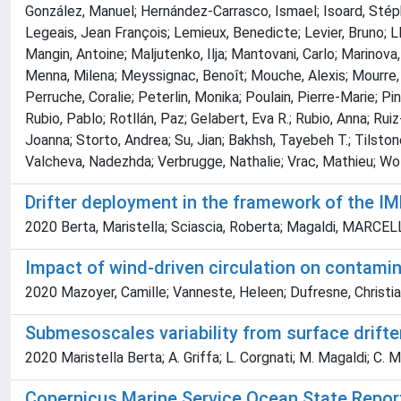
González, Manuel; Hernández-Carrasco, Ismael; Isoard, Stéph
Legeais, Jean François; Lemieux, Benedicte; Levier, Bruno; Llo
Mangin, Antoine; Maljutenko, Ilja; Mantovani, Carlo; Marinova
Menna, Milena; Meyssignac, Benoît; Mouche, Alexis; Mourre, B
Perruche, Coralie; Peterlin, Monika; Poulain, Pierre-Marie; 
Rubio, Pablo; Rotllán, Paz; Gelabert, Eva R.; Rubio, Anna; R
Joanna; Storto, Andrea; Su, Jian; Bakhsh, Tayebeh T.; Tilstone
Valcheva, Nadezhda; Verbrugge, Nathalie; Vrac, Mathieu; Wolff,
Drifter deployment in the framework of the IM
2020 Berta, Maristella; Sciascia, Roberta; Magaldi, MARCEL
Impact of wind-driven circulation on contami
2020 Mazoyer, Camille; Vanneste, Heleen; Dufresne, Christia
Submesoscales variability from surface drift
2020 Maristella Berta; A. Griffa; L. Corgnati; M. Magaldi; C.
Copernicus Marine Service Ocean State Report