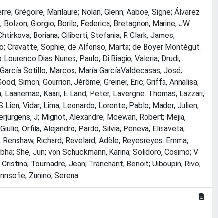
re; Grégoire, Marilaure; Nolan, Glenn; Aaboe, Signe; Álvarez
; Bolzon, Giorgio; Borile, Federica; Bretagnon, Marine; JW
tirkova, Boriana; Ciliberti, Stefania; R Clark, James;
ro; Cravatte, Sophie; de Alfonso, Marta; de Boyer Montégut,
Lourenco Dias Nunes, Paulo; Di Biagio, Valeria; Drudi,
; García Sotillo, Marcos; María GarcíaValdecasas, José;
od, Simon; Gourrion, Jérôme; Greiner, Eric; Griffa, Annalisa;
; Laanemäe, Kaari; E Land, Peter; Lavergne, Thomas; Lazzari,
S Lien, Vidar; Lima, Leonardo; Lorente, Pablo; Mader, Julien;
yerjürgens, J; Mignot, Alexandre; Mcewan, Robert; Mejia,
lio; Orfila, Alejandro; Pardo, Silvia; Peneva, Elisaveta;
as; Renshaw, Richard; Révelard, Adèle; Reyesreyes, Emma;
ubha; She, Jun; von Schuckmann, Karina; Solidoro, Cosimo; V
 Cristina; Tournadre, Jean; Tranchant, Benoit; Uiboupin, Rivo;
Annsofie; Zunino, Serena