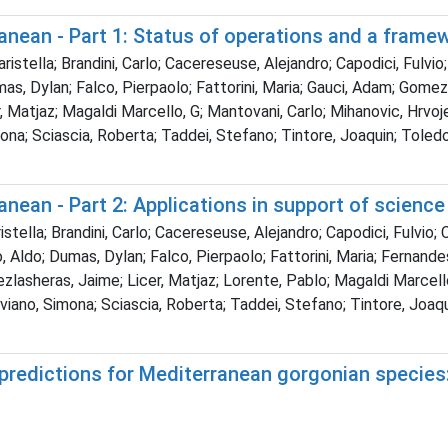
anean - Part 1: Status of operations and a frame
istella; Brandini, Carlo; Cacereseuse, Alejandro; Capodici, Fulvio
, Dylan; Falco, Pierpaolo; Fattorini, Maria; Gauci, Adam; Gomez, 
Matjaz; Magaldi Marcello, G; Mantovani, Carlo; Mihanovic, Hrvoje;
 Sciascia, Roberta; Taddei, Stefano; Tintore, Joaquin; Toledo, Yar
nean - Part 2: Applications in support of science
ella; Brandini, Carlo; Cacereseuse, Alejandro; Capodici, Fulvio; Ca
do; Dumas, Dylan; Falco, Pierpaolo; Fattorini, Maria; Fernandes 
lasheras, Jaime; Licer, Matjaz; Lorente, Pablo; Magaldi Marcello
ano, Simona; Sciascia, Roberta; Taddei, Stefano; Tintore, Joaquin;
 predictions for Mediterranean gorgonian species: