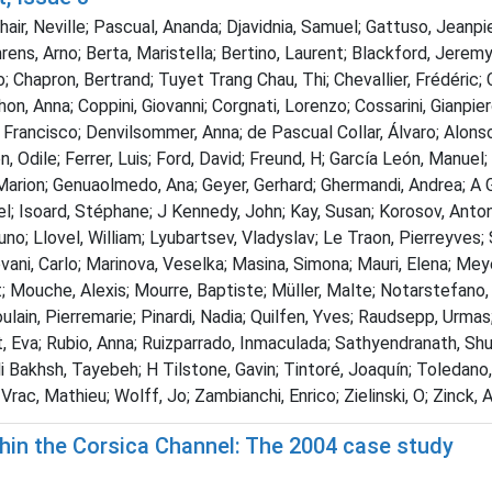
r, Neville; Pascual, Ananda; Djavidnia, Samuel; Gattuso, Jeanpier
hrens, Arno; Berta, Maristella; Bertino, Laurent; Blackford, Jeremy
 Chapron, Bertrand; Tuyet Trang Chau, Thi; Chevallier, Frédéric; Ch
, Anna; Coppini, Giovanni; Corgnati, Lorenzo; Cossarini, Gianpie
Francisco; Denvilsommer, Anna; de Pascual Collar, Álvaro; Alonso 
 Odile; Ferrer, Luis; Ford, David; Freund, H; García León, Manuel
, Marion; Genuaolmedo, Ana; Geyer, Gerhard; Ghermandi, Andrea; A Go
l; Isoard, Stéphane; J Kennedy, John; Kay, Susan; Korosov, Anton
no; Llovel, William; Lyubartsev, Vladyslav; Le Traon, Pierreyves; 
ovani, Carlo; Marinova, Veselka; Masina, Simona; Mauri, Elena; Me
Mouche, Alexis; Mourre, Baptiste; Müller, Malte; Notarstefano, Giu
ulain, Pierremarie; Pinardi, Nadia; Quilfen, Yves; Raudsepp, Urm
t, Eva; Rubio, Anna; Ruizparrado, Inmaculada; Sathyendranath, Sh
li Bakhsh, Tayebeh; H Tilstone, Gavin; Tintoré, Joaquín; Toledano,
rac, Mathieu; Wolff, Jo; Zambianchi, Enrico; Zielinski, O; Zinck, 
ithin the Corsica Channel: The 2004 case study