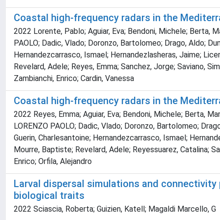
Coastal high-frequency radars in the Mediterr
2022 Lorente, Pablo; Aguiar, Eva; Bendoni, Michele; Berta, Mar
PAOLO; Dadic, Vlado; Doronzo, Bartolomeo; Drago, Aldo; Dumas
Hernandezcarrasco, Ismael; Hernandezlasheras, Jaime; Licer, 
Revelard, Adele; Reyes, Emma; Sanchez, Jorge; Saviano, Simona;
Zambianchi, Enrico; Cardin, Vanessa
Coastal high-frequency radars in the Mediterra
2022 Reyes, Emma; Aguiar, Eva; Bendoni, Michele; Berta, Marist
LORENZO PAOLO; Dadic, Vlado; Doronzo, Bartolomeo; Drago, Al
Guerin, Charlesantoine; Hernandezcarrasco, Ismael; Hernandez
Mourre, Baptiste; Revelard, Adele; Reyessuarez, Catalina; Savi
Enrico; Orfila, Alejandro
Larval dispersal simulations and connectivity
biological traits
2022 Sciascia, Roberta; Guizien, Katell; Magaldi Marcello, G