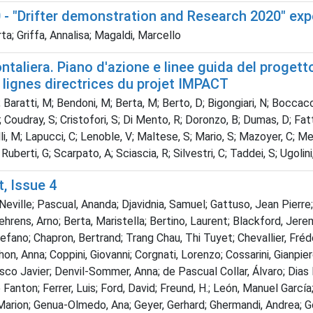
 - "Drifter demonstration and Research 2020" ex
ta; Griffa, Annalisa; Magaldi, Marcello
ntaliera. Piano d'azione e linee guida del proget
 lignes directrices du projet IMPACT
tti, M; Bendoni, M; Berta, M; Berto, D; Bigongiari, N; Boccacci, A;
dray, S; Cristofori, S; Di Mento, R; Doronzo, B; Dumas, D; Fattorini
zzelli, M; Lapucci, C; Lenoble, V; Maltese, S; Mario, S; Mazoyer, C; M
 Ruberti, G; Scarpato, A; Sciascia, R; Silvestri, C; Taddei, S; Ugolin
, Issue 4
ville; Pascual, Ananda; Djavidnia, Samuel; Gattuso, Jean Pierre; G
Behrens, Arno; Berta, Maristella; Bertino, Laurent; Blackford, Jere
fano; Chapron, Bertrand; Trang Chau, Thi Tuyet; Chevallier, Frédéri
, Anna; Coppini, Giovanni; Corgnati, Lorenzo; Cossarini, Gianpie
co Javier; Denvil-Sommer, Anna; de Pascual Collar, Álvaro; Dias N
Fanton; Ferrer, Luis; Ford, David; Freund, H.; León, Manuel Garcí
, Marion; Genua-Olmedo, Ana; Geyer, Gerhard; Ghermandi, Andrea; Goo