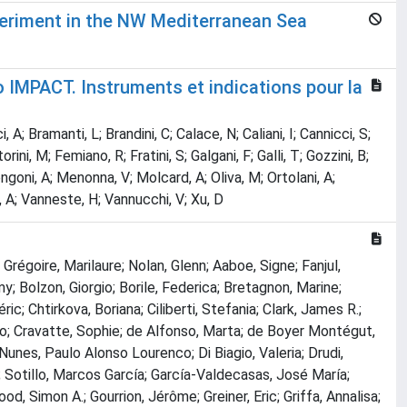
periment in the NW Mediterranean Sea
to IMPACT. Instruments et indications pour la
 Bramanti, L; Brandini, C; Calace, N; Caliani, I; Cannicci, S;
, M; Femiano, R; Fratini, S; Galgani, F; Galli, T; Gozzini, B;
engoni, A; Menonna, V; Molcard, A; Oliva, M; Ortolani, A;
i, A; Vanneste, H; Vannucchi, V; Xu, D
régoire, Marilaure; Nolan, Glenn; Aaboe, Signe; Fanjul,
my; Bolzon, Giorgio; Borile, Federica; Bretagnon, Marine;
c; Chtirkova, Boriana; Ciliberti, Stefania; Clark, James R.;
ro; Cravatte, Sophie; de Alfonso, Marta; de Boyer Montégut,
unes, Paulo Alonso Lourenco; Di Biagio, Valeria; Drudi,
a; Sotillo, Marcos García; García-Valdecasas, José María;
d, Simon A.; Gourrion, Jérôme; Greiner, Eric; Griffa, Annalisa;