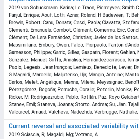
2019 von Schuckmann, Karina; Le Traon, Pierreyves; Smith Chai
Fanjul, Enrique; Aouf, Lotfi; Aznar, Roland; H Badewien, T; Be
Brewin, Robert; Canu, Donata; Cessi, Paola; Ciavatta, Stefano;
Clementi, Emanuela; Combot, Clément; Comerma, Eric; Conchon
Clément; De Lera Fernández, Christian; Javier de los Santos, 
Massimiliano; Embury, Owen; Falco, Pierpaolo; Fanton d'Andon,
Garnesson, Philippe; Garric, Gilles; Gasparin, Florent; Gehlen
González, Manuel; Griffa, Annalisa; Hernándezcarrasco, Ismae
Paolo; Legeais, Jeanfrançois; Lemieux, Benedicte; Levier, Bru
G Magaldi, Marcello; Maljutenko, Ilja; Mangin, Antoine; Mant
Carlos; Melet, Angélique; Menna, Milena; Meyssignac, Benoît; 
Pérezgómez, Begoña; Perruche, Coralie; Peterlin, Monika; Po
Ricker, M; Rodríguezrubio, Pablo; Rotllán, Paz; Royo Gelaber
Stanev, Emil; Staneva, Joanna; Storto, Andrea; Su, Jian; Tajal
Valcarcel, Arnaud; Valcheva, Nadezhda; Verbrugge, Nathalie; V
Current reversal and associated variability w
2019 Sciascia, R; Magaldi, Mg; Vetrano, A