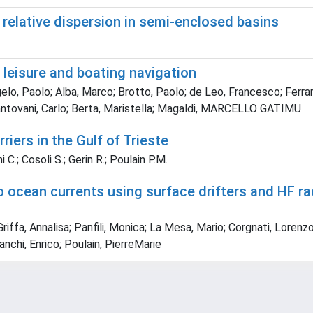
d relative dispersion in semi-enclosed basins
 leisure and boating navigation
ngelo, Paolo; Alba, Marco; Brotto, Paolo; de Leo, Francesco; Ferrar
tovani, Carlo; Berta, Maristella; Magaldi, MARCELLO GATIMU
iers in the Gulf of Trieste
C.; Cosoli S.; Gerin R.; Poulain P.M.
o ocean currents using surface drifters and HF ra
Griffa, Annalisa; Panfili, Monica; La Mesa, Mario; Corgnati, Lorenzo
nchi, Enrico; Poulain, PierreMarie