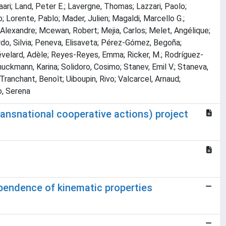
ri; Land, Peter E.; Lavergne, Thomas; Lazzari, Paolo;
o; Lorente, Pablo; Mader, Julien; Magaldi, Marcello G.;
, Alexandre; Mcewan, Robert; Mejia, Carlos; Melet, Angélique;
ardo, Silvia; Peneva, Elisaveta; Pérez-Gómez, Begoña;
 Révelard, Adèle; Reyes-Reyes, Emma; Ricker, M.; Rodríguez-
uckmann, Karina; Solidoro, Cosimo; Stanev, Emil V.; Staneva,
 Tranchant, Benoît; Uiboupin, Rivo; Valcarcel, Arnaud;
o, Serena
ansnational cooperative actions) project
pendence of kinematic properties