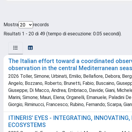
Mostra
records
Risultati 1 - 20 di 49 (tempo di esecuzione: 0.05 secondi).
The Italian effort toward a coordinated obser
observation in the central Mediterranean seas
2026 Toller, Simone; Urbinati, Emilio; Bellafiore, Debora; Ber
Angelo; Bozzano, Roberto; Brunetti, Fabio; Buscaino, Giuseppa
Giuseppe; Di Macco, Andrea; Embriaco, Davide; Giani, Michele;
Marini, Simone; Mauri, Elena; Organelli, Emanuele; Paladini D
Giorgio; Riminucci, Francesco; Rubino, Fernando; Scarpa, Gian 
ITINERIS' EYES - INTEGRATING, INNOVATIN
ECOSYSTEMS