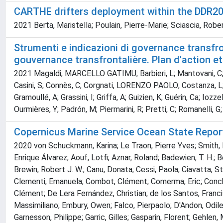
CARTHE drifters deployment within the DDR20
2021 Berta, Maristella; Poulain, Pierre-Marie; Sciascia, Rober
Strumenti e indicazioni di governance transfro
gouvernance transfrontalière. Plan d'action et
2021 Magaldi, MARCELLO GATIMU; Barbieri, L; Mantovani, C; Bara
Casini, S; Connès, C; Corgnati, LORENZO PAOLO; Costanza, L; Cou
Gramoullé, A; Grassini, I; Griffa, A; Guizien, K; Guérin, Ca; Io
Ourmières, Y; Padrón, M; Piermarini, R; Pretti, C; Romanelli, G;
Copernicus Marine Service Ocean State Report
2020 von Schuckmann, Karina; Le Traon, Pierre Yves; Smith, Ne
Enrique Álvarez; Aouf, Lotfi; Aznar, Roland; Badewien, T. H.; 
Brewin, Robert J. W.; Canu, Donata; Cessi, Paola; Ciavatta, Ste
Clementi, Emanuela; Combot, Clément; Comerma, Eric; Conchon
Clément; De Lera Fernández, Christian; de los Santos, Francis
Massimiliano; Embury, Owen; Falco, Pierpaolo; D'Andon, Odile 
Garnesson, Philippe; Garric, Gilles; Gasparin, Florent; Gehlen