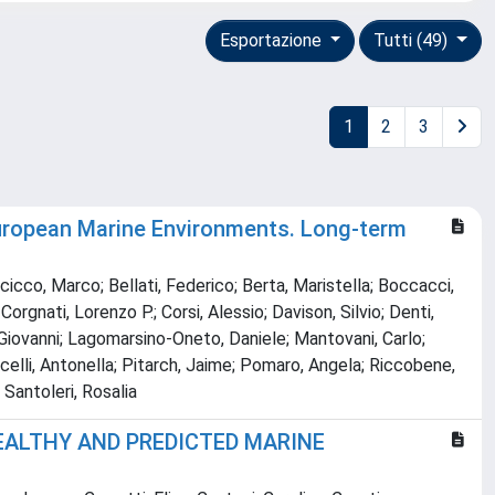
Esportazione
Tutti (49)
1
2
3
 European Marine Environments. Long-term
acicco, Marco; Bellati, Federico; Berta, Maristella; Boccacci,
gnati, Lorenzo P.; Corsi, Alessio; Davison, Silvio; Denti,
, Giovanni; Lagomarsino-Oneto, Daniele; Mantovani, Carlo;
celli, Antonella; Pitarch, Jaime; Pomaro, Angela; Riccobene,
 Santoleri, Rosalia
HEALTHY AND PREDICTED MARINE