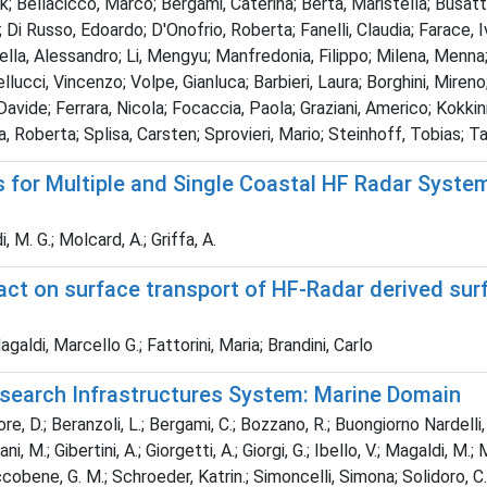
 Bellacicco, Marco; Bergami, Caterina; Berta, Maristella; Busatto,
 Di Russo, Edoardo; D'Onofrio, Roberta; Fanelli, Claudia; Farace, Iv
astella, Alessandro; Li, Mengyu; Manfredonia, Filippo; Milena, Me
llucci, Vincenzo; Volpe, Gianluca; Barbieri, Laura; Borghini, Mire
, Davide; Ferrara, Nicola; Focaccia, Paola; Graziani, Americo; Kokk
, Roberta; Splisa, Carsten; Sprovieri, Mario; Steinhoff, Tobias; T
r Multiple and Single Coastal HF Radar Systems: 
, M. G.; Molcard, A.; Griffa, A.
act on surface transport of HF-Radar derived sur
di, Marcello G.; Fattorini, Maria; Brandini, Carlo
Research Infrastructures System: Marine Domain
iore, D.; Beranzoli, L.; Bergami, C.; Bozzano, R.; Buongiorno Nardelli,
ani, M.; Gibertini, A.; Giorgetti, A.; Giorgi, G.; Ibello, V.; Magaldi, M.
 Riccobene, G. M.; Schroeder, Katrin.; Simoncelli, Simona; Solidoro, C.