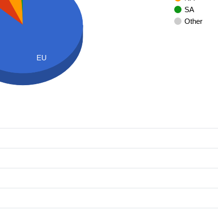
SA
Other
EU