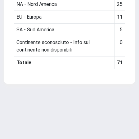
NA - Nord America
25
EU - Europa
11
SA - Sud America
5
Continente sconosciuto - Info sul
0
continente non disponibili
Totale
71
Powered by
IRIS
-
about IRIS
-
Utilizzo dei cookie