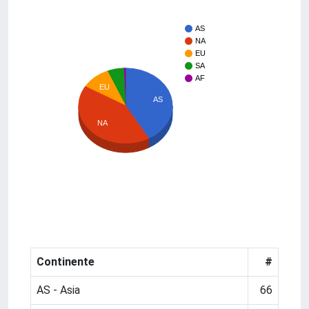
AS
NA
EU
SA
AF
EU
AS
NA
Continente
#
AS - Asia
66