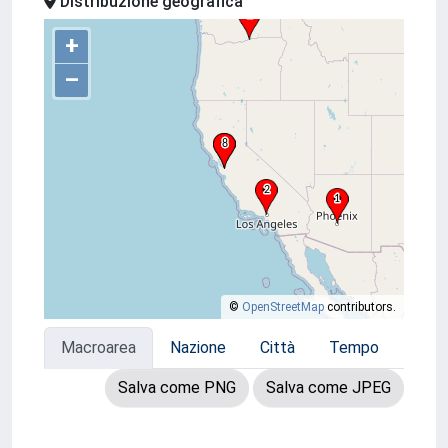
Distribuzione geografica
+
–
©
OpenStreetMap
contributors.
Macroarea
Nazione
Città
Tempo
Salva come PNG
Salva come JPEG