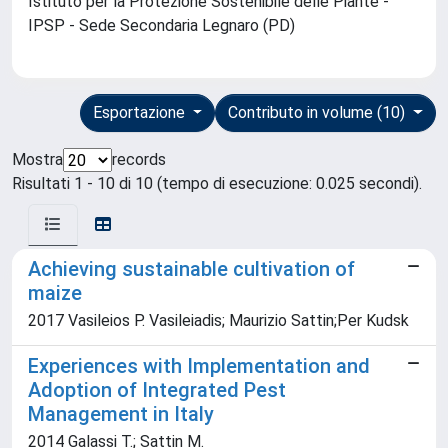
Istituto per la Protezione Sostenibile delle Piante -
IPSP - Sede Secondaria Legnaro (PD)
Esportazione
Contributo in volume (10)
Mostra
records
Risultati 1 - 10 di 10 (tempo di esecuzione: 0.025 secondi).
Achieving sustainable cultivation of
maize
2017 Vasileios P. Vasileiadis; Maurizio Sattin;Per Kudsk
Experiences with Implementation and
Adoption of Integrated Pest
Management in Italy
2014 Galassi T.; Sattin M.