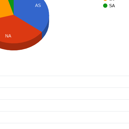
AS
SA
NA