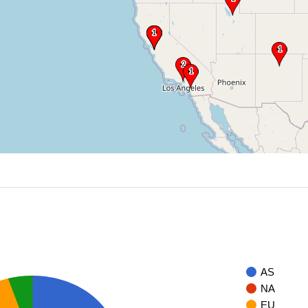
AS
NA
EU