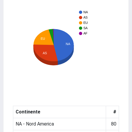
NA
AS
EU
SA
AF
EU
NA
AS
Continente
#
NA - Nord America
80