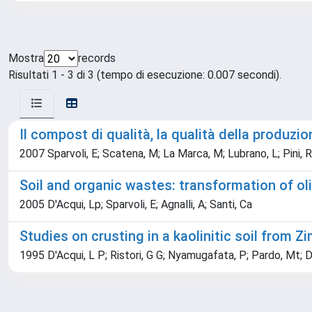
Mostra
records
Risultati 1 - 3 di 3 (tempo di esecuzione: 0.007 secondi).
Il compost di qualità, la qualità della produzio
2007 Sparvoli, E; Scatena, M; La Marca, M; Lubrano, L; Pini, R;
Soil and organic wastes: transformation of oli
2005 D'Acqui, Lp; Sparvoli, E; Agnalli, A; Santi, Ca
Studies on crusting in a kaolinitic soil from 
1995 D'Acqui, L P; Ristori, G G; Nyamugafata, P; Pardo, Mt; D