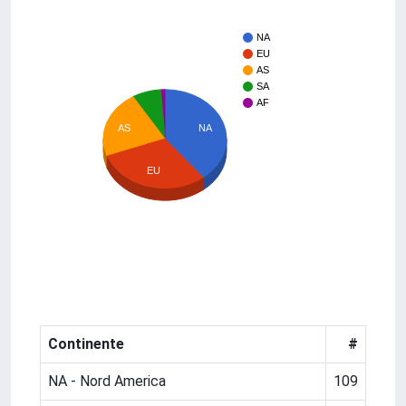
NA
EU
AS
SA
AF
AS
NA
EU
Continente
#
NA - Nord America
109