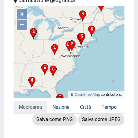
Distribuzione geografica
+
–
©
OpenStreetMap
contributors.
Macroarea
Nazione
Città
Tempo
Salva come PNG
Salva come JPEG