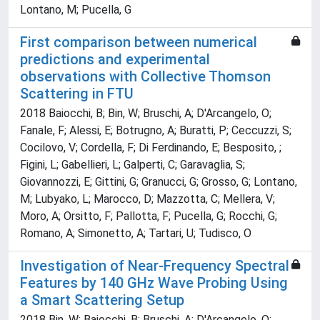
Lontano, M; Pucella, G
First comparison between numerical
predictions and experimental
observations with Collective Thomson
Scattering in FTU
2018 Baiocchi, B; Bin, W; Bruschi, A; D'Arcangelo, O;
Fanale, F; Alessi, E; Botrugno, A; Buratti, P; Ceccuzzi, S;
Cocilovo, V; Cordella, F; Di Ferdinando, E; Besposito, ;
Figini, L; Gabellieri, L; Galperti, C; Garavaglia, S;
Giovannozzi, E; Gittini, G; Granucci, G; Grosso, G; Lontano,
M; Lubyako, L; Marocco, D; Mazzotta, C; Mellera, V;
Moro, A; Orsitto, F; Pallotta, F; Pucella, G; Rocchi, G;
Romano, A; Simonetto, A; Tartari, U; Tudisco, O
Investigation of Near-Frequency Spectral
Features by 140 GHz Wave Probing Using
a Smart Scattering Setup
2018 Bin, W; Baiocchi, B; Bruschi, A; D'Arcangelo, O;