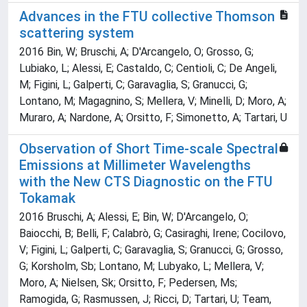
Advances in the FTU collective Thomson
scattering system
2016 Bin, W; Bruschi, A; D'Arcangelo, O; Grosso, G;
Lubiako, L; Alessi, E; Castaldo, C; Centioli, C; De Angeli,
M; Figini, L; Galperti, C; Garavaglia, S; Granucci, G;
Lontano, M; Magagnino, S; Mellera, V; Minelli, D; Moro, A;
Muraro, A; Nardone, A; Orsitto, F; Simonetto, A; Tartari, U
Observation of Short Time-scale Spectral
Emissions at Millimeter Wavelengths
with the New CTS Diagnostic on the FTU
Tokamak
2016 Bruschi, A; Alessi, E; Bin, W; D'Arcangelo, O;
Baiocchi, B; Belli, F; Calabrò, G; Casiraghi, Irene; Cocilovo,
V; Figini, L; Galperti, C; Garavaglia, S; Granucci, G; Grosso,
G; Korsholm, Sb; Lontano, M; Lubyako, L; Mellera, V;
Moro, A; Nielsen, Sk; Orsitto, F; Pedersen, Ms;
Ramogida, G; Rasmussen, J; Ricci, D; Tartari, U; Team,