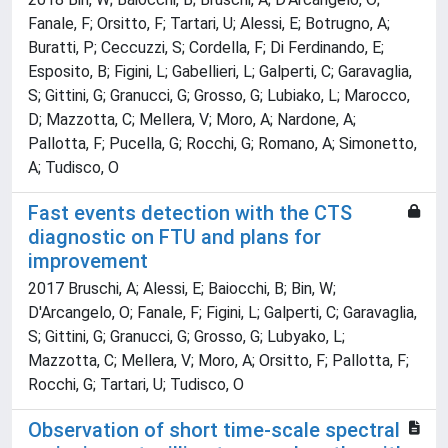
Fanale, F; Orsitto, F; Tartari, U; Alessi, E; Botrugno, A;
Buratti, P; Ceccuzzi, S; Cordella, F; Di Ferdinando, E;
Esposito, B; Figini, L; Gabellieri, L; Galperti, C; Garavaglia,
S; Gittini, G; Granucci, G; Grosso, G; Lubiako, L; Marocco,
D; Mazzotta, C; Mellera, V; Moro, A; Nardone, A;
Pallotta, F; Pucella, G; Rocchi, G; Romano, A; Simonetto,
A; Tudisco, O
Fast events detection with the CTS
diagnostic on FTU and plans for
improvement
2017 Bruschi, A; Alessi, E; Baiocchi, B; Bin, W;
D'Arcangelo, O; Fanale, F; Figini, L; Galperti, C; Garavaglia,
S; Gittini, G; Granucci, G; Grosso, G; Lubyako, L;
Mazzotta, C; Mellera, V; Moro, A; Orsitto, F; Pallotta, F;
Rocchi, G; Tartari, U; Tudisco, O
Observation of short time-scale spectral