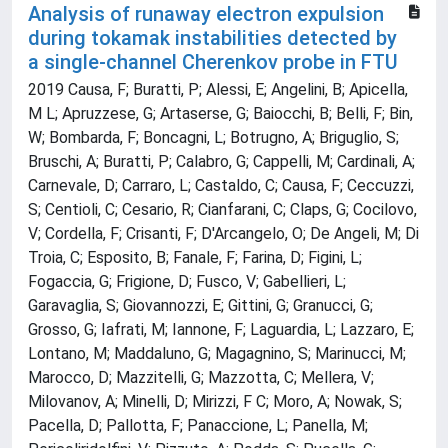
Analysis of runaway electron expulsion
during tokamak instabilities detected by
a single-channel Cherenkov probe in FTU
2019 Causa, F; Buratti, P; Alessi, E; Angelini, B; Apicella,
M L; Apruzzese, G; Artaserse, G; Baiocchi, B; Belli, F; Bin,
W; Bombarda, F; Boncagni, L; Botrugno, A; Briguglio, S;
Bruschi, A; Buratti, P; Calabro, G; Cappelli, M; Cardinali, A;
Carnevale, D; Carraro, L; Castaldo, C; Causa, F; Ceccuzzi,
S; Centioli, C; Cesario, R; Cianfarani, C; Claps, G; Cocilovo,
V; Cordella, F; Crisanti, F; D'Arcangelo, O; De Angeli, M; Di
Troia, C; Esposito, B; Fanale, F; Farina, D; Figini, L;
Fogaccia, G; Frigione, D; Fusco, V; Gabellieri, L;
Garavaglia, S; Giovannozzi, E; Gittini, G; Granucci, G;
Grosso, G; Iafrati, M; Iannone, F; Laguardia, L; Lazzaro, E;
Lontano, M; Maddaluno, G; Magagnino, S; Marinucci, M;
Marocco, D; Mazzitelli, G; Mazzotta, C; Mellera, V;
Milovanov, A; Minelli, D; Mirizzi, F C; Moro, A; Nowak, S;
Pacella, D; Pallotta, F; Panaccione, L; Panella, M;