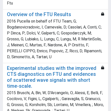
Ftu
Overview of the FTU Results
2016 Pucella on behalf of FTU Team, G;
Bogdanovicradovic, I; Carnevale, D; Casolari, A; Conti, C;
P Dinca, P; Dolci, V; Galperti, C; Gospodarczyk, M;
Grosso, G; Lubiako, L; Lungu, C; Lungu, M; R MartinSolis,
J; Meineri, C; Murtas, F; Nardone, A; P Orsitto, F;
PERELLI CIPPO, Enrico; Popovic, Z; Ricci, D; Ripamonti,
D; Simonetto, A; Tartari, U
Experimental studies with the improved
CTS diagnostics on FTU and evidences
of scattered wave signals with short
time-scale.
2015 Bruschi, A; Bin, W; D'Arcangelo, O; Alessi, E; Belli, F;
Cocilovo, V; Figini, L; Cgalperti, ; Garavaglia, S; Granucci,
G; Grosso, G; Korsholm, Sb; Lontano, M; Vmellera, ; Moro,
A; Nielsen, Sk; Gramogida, ; Tartari, U