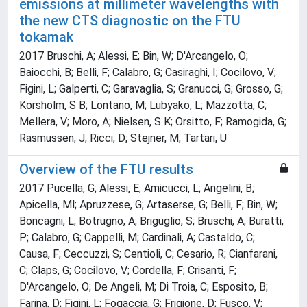
emissions at millimeter wavelengths with
the new CTS diagnostic on the FTU
tokamak
2017 Bruschi, A; Alessi, E; Bin, W; D'Arcangelo, O;
Baiocchi, B; Belli, F; Calabro, G; Casiraghi, I; Cocilovo, V;
Figini, L; Galperti, C; Garavaglia, S; Granucci, G; Grosso, G;
Korsholm, S B; Lontano, M; Lubyako, L; Mazzotta, C;
Mellera, V; Moro, A; Nielsen, S K; Orsitto, F; Ramogida, G;
Rasmussen, J; Ricci, D; Stejner, M; Tartari, U
Overview of the FTU results
2017 Pucella, G; Alessi, E; Amicucci, L; Angelini, B;
Apicella, Ml; Apruzzese, G; Artaserse, G; Belli, F; Bin, W;
Boncagni, L; Botrugno, A; Briguglio, S; Bruschi, A; Buratti,
P; Calabro, G; Cappelli, M; Cardinali, A; Castaldo, C;
Causa, F; Ceccuzzi, S; Centioli, C; Cesario, R; Cianfarani,
C; Claps, G; Cocilovo, V; Cordella, F; Crisanti, F;
D'Arcangelo, O; De Angeli, M; Di Troia, C; Esposito, B;
Farina, D; Figini, L; Fogaccia, G; Frigione, D; Fusco, V;