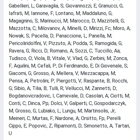
Gabellieri, L; Garavaglia, S; Giovannozzi, E; Granucci, G;
Iafrati, M; Iannone, F; Lontano, M; Maddaluno, G;
Magagnino, S; Marinucci, M; Marocco, D; Mazzitelli, G;
Mazzotta, C; Milovanov, A; Minelli, D; Mirizzi, Fc; Moro, A;
Nowak, S; Pacella, D; Panaccione, L; Panella, M;
Pericoliridolfini, V; Pizzuto, A; Podda, S; Ramogida, G;
Ravera, G; Ricci, D; Romano, A; Sozzi, C; Tuccillo, Aa;
Tudisco, O; Viola, B; Vitale, V; Vlad, G; Zerbini, M; Zonca,
F; Aquilini, M; Cefali, P; Di Ferdinando, E; Di Giovenale, S;
Giacomi, G; Grosso, A; Mellera, V; Mezzacappa, M;
Pensa, A; Petrolini, P; Piergotti, V; Raspante, B; Rocchi,
G; Sibio, A; Tilia, B; Tulli, R; Vellucci, M; Zannetti, D;
Bogdanovicradovic, I; Carnevale, D; Casolari, A; Ciotti, M;
Conti, C; Dinca, Pp; Dolci, V; Galperti, C; Gospodarczyk,
M; Grosso, G; Lubiako, L; Lungu, M; Martinsolis, Jr;
Meineri, C; Murtas, F; Nardone, A; Orsitto, Fp; Perelli
Cippo, E; Popovic, Z; Ripamonti, D; Simonetto, A; Tartari,
U