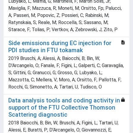
Lubyako, L; Maffia, G; Martinelli, F; Martin Solis, Jr;
Maviglia, F; Mazzuca, R; Moneti, M; Orsitto, Fp; Palucci,
A; Passeri, M; Popovic, Z; Possieri, C; Rabinski, M;
Ratynskaia, S; Reale, M; Roccella, S; Sassano, M;
Starace, F; Tolias, P; Vertkov, A; Zebrowski, J; Zito, P
Side emissions during EC injection for
PDI studies in FTU tokamak
2019 Bruschi, A; Alessi, A; Baiocchi, B; Bin, W;
D'Arcangelo, O; Fanale, F; Figini, L; Galperti, C; Garavaglia,
S; Gittini, G; Granucci, G; Grosso, G; Lubyako, L;
Mazzotta, C; Mellera, V; Moro, A; Orsitto, F; Pallotta, F;
Rocchi, G; Simonetto, A; Tartari, U; Tudisco, O
Data analysis tools and coding activity in
support of the FTU Collective Thomson
Scattering diagnostic
2018 Baiocchi, B; Bin, W; Bruschi, A; Figini, L; Tartari, U;
Alessi, E; Buratti, P; D'Arcangelo, O; Giovannozzi, E;