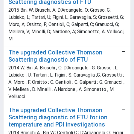
Scattering diagnostics of FTU
2015 Bin, W; Bruschi, A; D'Arcangelo, O; Grosso, G;
Lubiako, L; Tartari, U; Figini, L; Garavaglia, S; Grossetti, G;
Moro, A; Orsitto, F; Centioli, C; Galperti, C; Granucci, G;
Mellera, V; Minelli, D; Nardone, A; Simonetto, A; Vellucci,
M
The upgraded Collective Thomson
Scattering diagnostic of FTU
2014 W. Bin ;A. Bruschi ; O. D'Arcangelo ; G. Grosso ; L.
Lubiako ; U. Tartari ; L. Figini ; S. Garavaglia ;G. Grossetti ;
A. Moro ; F. Orsitto ; C. Centioli ; C. Galperti ; G. Granucci ,
V. Mellera , D. Minelli , A.Nardone , A. Simonetto , M.
Vellucci
The upgraded Collective Thomson
Scattering diagnostic of FTU for ion
temperature and PDI investigations
2014 Bruschi A.; Bin W.; Centioli C.; D'Arcangelo O.; Figini