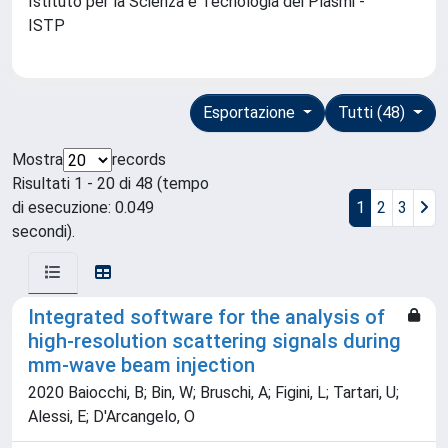
Istituto per la Scienza e Tecnologia dei Plasmi -
ISTP
Esportazione
Tutti (48)
Mostra
records
Risultati 1 - 20 di 48 (tempo
di esecuzione: 0.049
1
2
3
secondi).
Integrated software for the analysis of
high-resolution scattering signals during
mm-wave beam injection
2020 Baiocchi, B; Bin, W; Bruschi, A; Figini, L; Tartari, U;
Alessi, E; D'Arcangelo, O