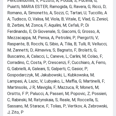
Pericoliridolfini, V; Pizzuto, A; Podda, S; Pucella, G;
Puiatti, MARIA ESTER; Ramogida, G; Ravera, G; Ricci, D;
Romano, A; Simonetto, A; Sozzi, C; Tartari, U; Tuccillo, A
A; Tudisco, O; Valisa, M; Viola, B; Vitale, E; Vlad, G; Zeniol,
B; Zerbini, M; Zonca, F; Aquilini, M; Cefali, P; Di
Ferdinando, E; Di Giovenale, S; Giacomi, G; Grosso, A;
Mezzacappa, M; Pensa, A; Petrolini, P; Piergotti, V;
Raspante, B; Rocchi, G; Sibio, A; Tilia, B; Tulli, R; Vellucci,
M; Zannetti, D; Almaviva, S; Bagnato, F; Brolatti, G;
Buscarino, A; Calacci, L; Caneve, L; Carlini, M; Colao, F;
Corradino, C; Costa, P; Crescenzi, F; Cucchiaro, A; Ferro,
G; Gabrielli, A; Galeani, S; Galperti, C; Gasior, P;
Gospodarczyk, M; Jakubowski, L; Kubkowska, M;
Lampasi, A; Lazic, V; Lubyako, L; Maffia, G; Martinelli, F;
Martinsolis, J R; Maviglia, F; Mazzuca, R; Moneti, M;
Orsitto, F P; Palucci, A; Passeri, M; Popovic, Z; Possieri,
C; Rabinski, M; Ratynskaia, S; Reale, M; Roccella, S;
Sassano, M; Starace, F; Tolias, P; Vertkov, A; Zebrowski,
J; Zito, P