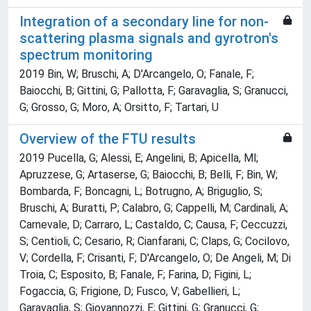
Integration of a secondary line for non-
scattering plasma signals and gyrotron's
spectrum monitoring
2019 Bin, W; Bruschi, A; D'Arcangelo, O; Fanale, F;
Baiocchi, B; Gittini, G; Pallotta, F; Garavaglia, S; Granucci,
G; Grosso, G; Moro, A; Orsitto, F; Tartari, U
Overview of the FTU results
2019 Pucella, G; Alessi, E; Angelini, B; Apicella, Ml;
Apruzzese, G; Artaserse, G; Baiocchi, B; Belli, F; Bin, W;
Bombarda, F; Boncagni, L; Botrugno, A; Briguglio, S;
Bruschi, A; Buratti, P; Calabro, G; Cappelli, M; Cardinali, A;
Carnevale, D; Carraro, L; Castaldo, C; Causa, F; Ceccuzzi,
S; Centioli, C; Cesario, R; Cianfarani, C; Claps, G; Cocilovo,
V; Cordella, F; Crisanti, F; D'Arcangelo, O; De Angeli, M; Di
Troia, C; Esposito, B; Fanale, F; Farina, D; Figini, L;
Fogaccia, G; Frigione, D; Fusco, V; Gabellieri, L;
Garavaglia, S; Giovannozzi, E; Gittini, G; Granucci, G;