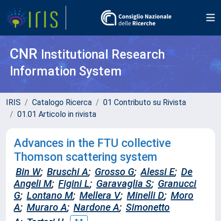
CNR
Institutional Research
Information System
IRIS
Catalogo Ricerca
01 Contributo su Rivista
01.01 Articolo in rivista
Advances in the FTU collective
Thomson scattering system
Bin W
;
Bruschi A
;
Grosso G
;
Alessi E
;
De
Angeli M
;
Figini L
;
Garavaglia S
;
Granucci
G
;
Lontano M
;
Mellera V
;
Minelli D
;
Moro
A
;
Muraro A
;
Nardone A
;
Simonetto