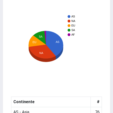
AS
NA
EU
SA
AF
SA
AS
EU
NA
Continente
#
AS - Asia
76