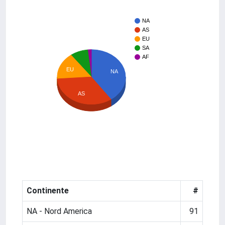
NA
AS
EU
SA
AF
EU
NA
AS
Continente
#
NA - Nord America
91