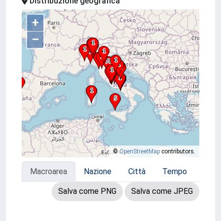
Distribuzione geografica
+
–
©
OpenStreetMap
contributors.
Macroarea
Nazione
Città
Tempo
Salva come PNG
Salva come JPEG