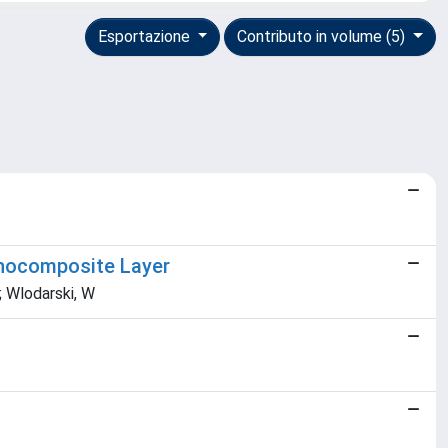
Esportazione
Contributo in volume (5)
anocomposite Layer
; Wlodarski, W