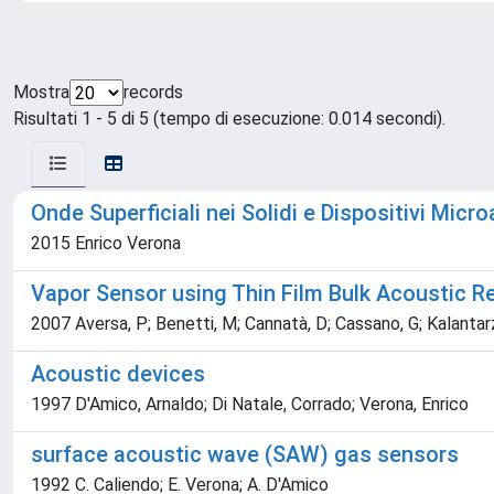
Mostra
records
Risultati 1 - 5 di 5 (tempo di esecuzione: 0.014 secondi).
Onde Superficiali nei Solidi e Dispositivi Micro
2015 Enrico Verona
Vapor Sensor using Thin Film Bulk Acoustic
2007 Aversa, P; Benetti, M; Cannatà, D; Cassano, G; Kalanta
Acoustic devices
1997 D'Amico, Arnaldo; Di Natale, Corrado; Verona, Enrico
surface acoustic wave (SAW) gas sensors
1992 C. Caliendo; E. Verona; A. D'Amico