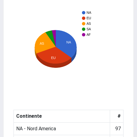
NA
EU
AS
SA
AF
NA
AS
EU
Continente
#
NA - Nord America
97