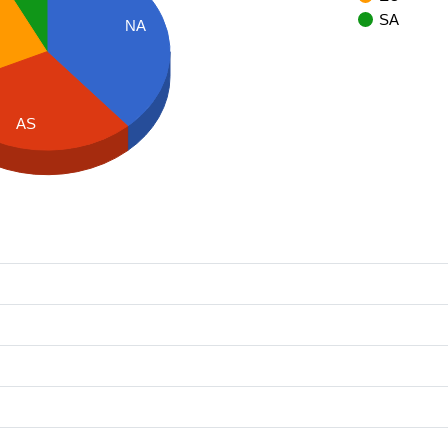
SA
NA
AS