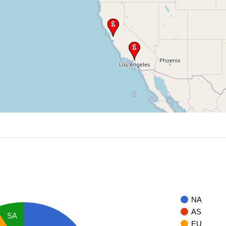
NA
AS
SA
EU